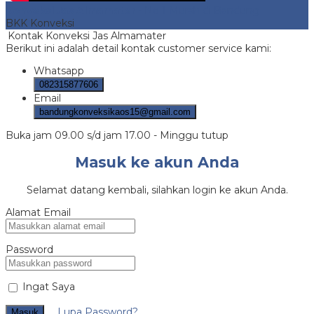
Konveksi Jas Almamater
- No 1 Murah di Bandung
BKK Konveksi
Kontak Konveksi Jas Almamater
Berikut ini adalah detail kontak customer service kami:
Whatsapp
082315877606
Email
bandungkonveksikaos15@gmail.com
Buka jam 09.00 s/d jam 17.00 - Minggu tutup
Masuk ke akun Anda
Selamat datang kembali, silahkan login ke akun Anda.
Alamat Email
Password
Ingat Saya
Lupa Password?
Masuk