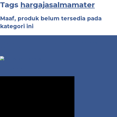
Tags
hargajasalmamater
Maaf, produk belum tersedia pada
kategori ini
ALAMAT PRODUKSI | DESA RAHAYU, PERUMAHAN
TAMAN RAHAYU 1 BLOK F3 NO 30 KEC. MARGAASIH,
BANDUNG
Video Profil