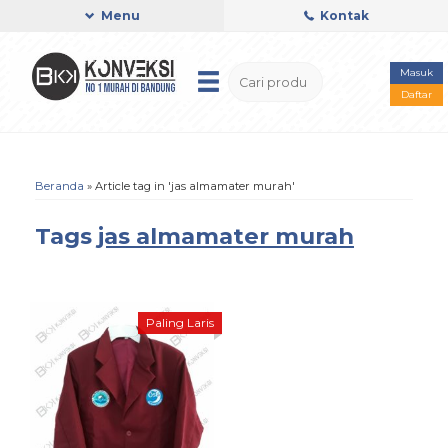
Menu
Kontak
Masuk
Daftar
Beranda
»
Article tag in 'jas almamater murah'
Tags
jas almamater murah
Paling Laris