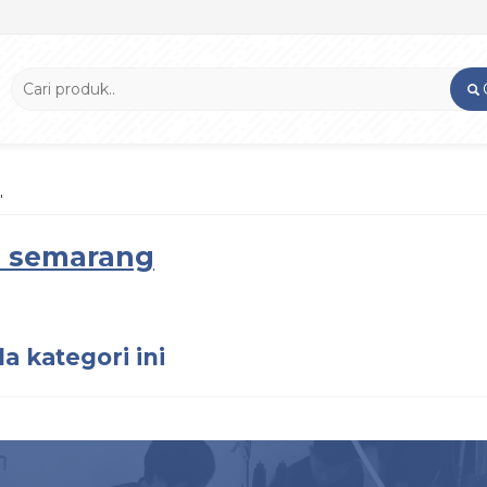
'
ri semarang
a kategori ini