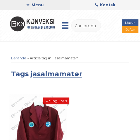
Menu
Kontak
Masuk
Daftar
Beranda
»
Article tag in 'jasalmamater'
Tags
jasalmamater
Paling Laris