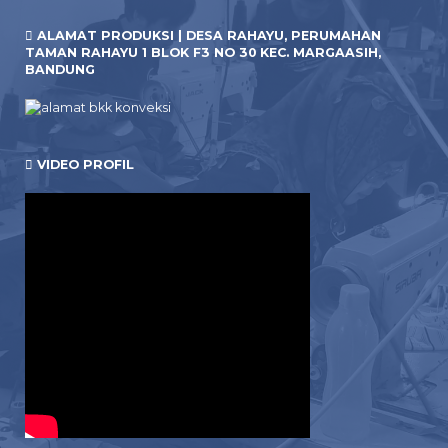
ALAMAT PRODUKSI | DESA RAHAYU, PERUMAHAN
TAMAN RAHAYU 1 BLOK F3 NO 30 KEC. MARGAASIH,
BANDUNG
VIDEO PROFIL