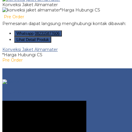
Konveksi Jaket Almamater
*Harga Hubungi CS
Pre Order
Pemesanan dapat langsung menghubungi kontak dibawah:
Whatsapp
082315877606
Lihat Detail Produk
Konveksi Jaket Almamater
*Harga Hubungi CS
Pre Order
ALAMAT PRODUKSI | DESA RAHAYU, PERUMAHAN TAMAN 
Video Profil