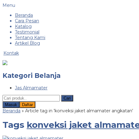
Menu
Beranda
Cara Pesan
Katalog
Testimonial
Tentang Kami
Artikel Blog
Kontak
Kategori Belanja
Jas Almamater
Cari
Masuk
Daftar
Beranda
»
Article tag in 'konveksi jaket almamater angkatan'
Tags
konveksi jaket almamat