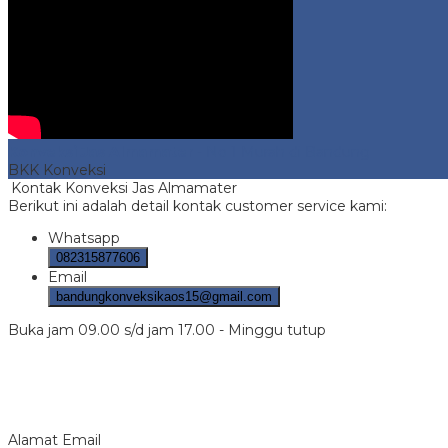
Konveksi Jas Almamater
- No 1 Murah di Bandung
BKK Konveksi
Kontak Konveksi Jas Almamater
Berikut ini adalah detail kontak customer service kami:
Whatsapp
082315877606
Email
bandungkonveksikaos15@gmail.com
Buka jam 09.00 s/d jam 17.00 - Minggu tutup
Alamat Email