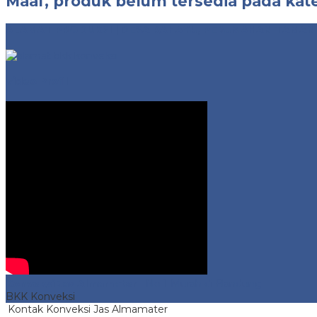
Maaf, produk belum tersedia pada kate
ALAMAT PRODUKSI | DESA RAHAYU, PERUMAHAN TAMAN 
Video Profil
Konveksi Jas Almamater
- No 1 Murah di Bandung
BKK Konveksi
Kontak Konveksi Jas Almamater