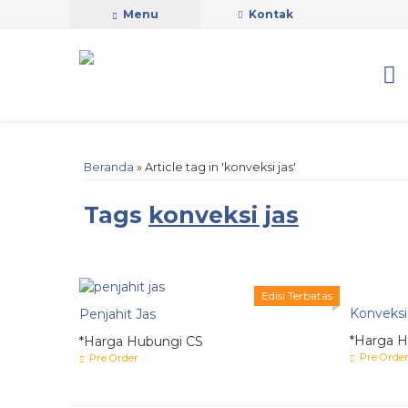
Menu
Kontak
Beranda
»
Article tag in 'konveksi jas'
Tags
konveksi jas
Edisi Terbatas
Konveksi
Penjahit Jas
*Harga H
*Harga Hubungi CS
Pre Orde
Pre Order