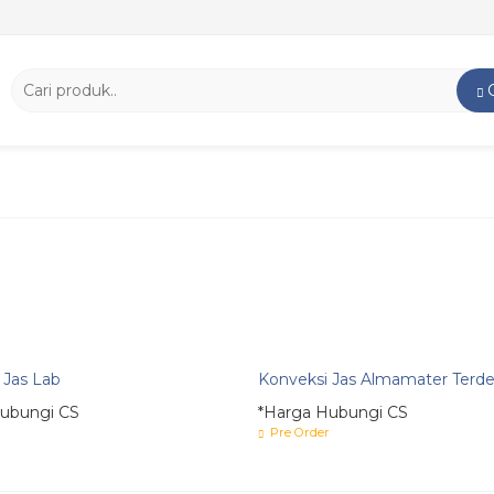
 Jas Lab
Konveksi Jas Almamater Terd
ubungi CS
*Harga Hubungi CS
r
Pre Order