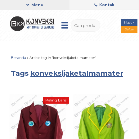
Menu
Kontak
Masuk
Daftar
Beranda
»
Article tag in 'konveksijaketalmamater'
Tags
konveksijaketalmamater
Paling Laris