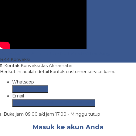
Konveksi Jas Almamater
- No 1 Murah di Bandung
BKK Konveksi
Kontak Konveksi Jas Almamater
Berikut ini adalah detail kontak customer service kami:
Whatsapp
082315877606
Email
bandungkonveksikaos15@gmail.com
Buka jam 09.00 s/d jam 17.00 - Minggu tutup
Masuk ke akun Anda