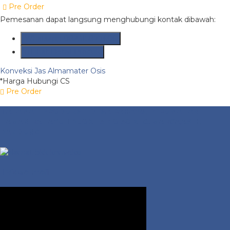
Pre Order
Pemesanan dapat langsung menghubungi kontak dibawah:
Whatsapp
082315877606
Lihat Detail Produk
Konveksi Jas Almamater Osis
*Harga Hubungi CS
Pre Order
ALAMAT PRODUKSI | DESA RAHAYU, PERUMAHAN
TAMAN RAHAYU 1 BLOK F3 NO 30 KEC. MARGAASIH,
BANDUNG
Video Profil