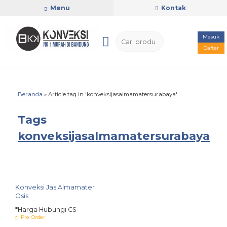
Menu
Kontak
Masuk
Daftar
Beranda
»
Article tag in 'konveksijasalmamatersurabaya'
Tags
konveksijasalmamatersurabaya
Konveksi Jas Almamater
Osis
*Harga Hubungi CS
Pre Order