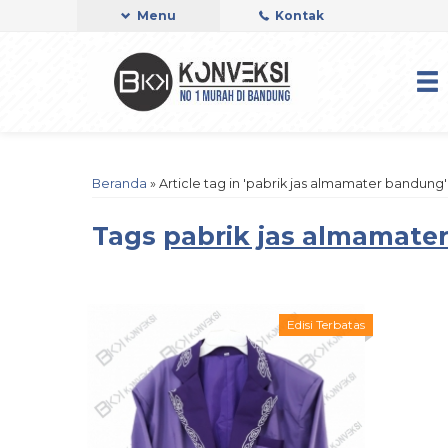
Menu
Kontak
Beranda
»
Article tag in 'pabrik jas almamater bandung'
Tags
pabrik jas almamate
Edisi Terbatas