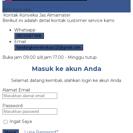
Konveksi Jas Almamater
- No 1 Murah di Bandung
BKK Konveksi
Kontak Konveksi Jas Almamater
Berikut ini adalah detail kontak customer service kami:
Whatsapp
082315877606
Email
bandungkonveksikaos15@gmail.com
Buka jam 09.00 s/d jam 17.00 - Minggu tutup
Masuk ke akun Anda
Selamat datang kembali, silahkan login ke akun Anda.
Alamat Email
Password
Ingat Saya
Lupa Password?
Masuk