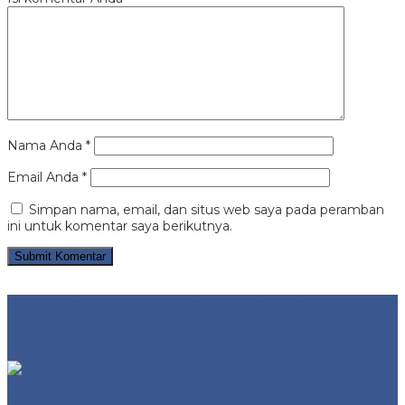
Nama Anda
*
Email Anda
*
Simpan nama, email, dan situs web saya pada peramban
ini untuk komentar saya berikutnya.
ALAMAT PRODUKSI | DESA RAHAYU, PERUMAHAN
TAMAN RAHAYU 1 BLOK F3 NO 30 KEC. MARGAASIH,
BANDUNG
Video Profil