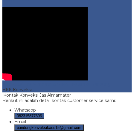
Konveksi Jas Almamater
- No 1 Murah di Bandung
BKK Konveksi
Kontak Konveksi Jas Almamater
Berikut ini adalah detail kontak customer service kami:
Whatsapp
082315877606
Email
bandungkonveksikaos15@gmail.com