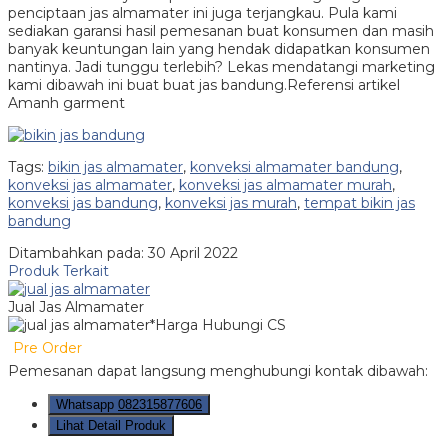
penciptaan jas almamater ini juga terjangkau. Pula kami
sediakan garansi hasil pemesanan buat konsumen dan masih
banyak keuntungan lain yang hendak didapatkan konsumen
nantinya. Jadi tunggu terlebih? Lekas mendatangi marketing
kami dibawah ini buat buat jas bandung.Referensi artikel
Amanh garment
Tags:
bikin jas almamater
,
konveksi almamater bandung
,
konveksi jas almamater
,
konveksi jas almamater murah
,
konveksi jas bandung
,
konveksi jas murah
,
tempat bikin jas
bandung
Ditambahkan pada: 30 April 2022
Produk Terkait
Jual Jas Almamater
*Harga Hubungi CS
Pre Order
Pemesanan dapat langsung menghubungi kontak dibawah:
Whatsapp
082315877606
Lihat Detail Produk