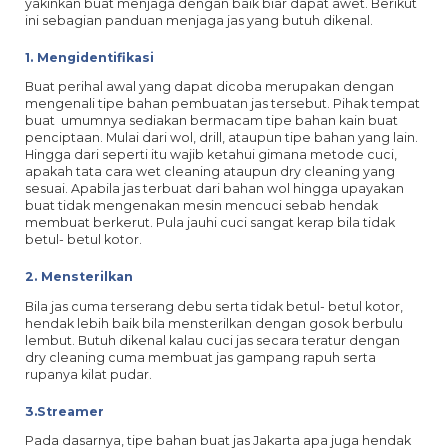
yakinkan buat menjaga dengan baik biar dapat awet. Berikut
ini sebagian panduan menjaga jas yang butuh dikenal.
1. Mengidentifikasi
Buat perihal awal yang dapat dicoba merupakan dengan
mengenali tipe bahan pembuatan jas tersebut. Pihak tempat
buat umumnya sediakan bermacam tipe bahan kain buat
penciptaan. Mulai dari wol, drill, ataupun tipe bahan yang lain.
Hingga dari seperti itu wajib ketahui gimana metode cuci,
apakah tata cara wet cleaning ataupun dry cleaning yang
sesuai. Apabila jas terbuat dari bahan wol hingga upayakan
buat tidak mengenakan mesin mencuci sebab hendak
membuat berkerut. Pula jauhi cuci sangat kerap bila tidak
betul- betul kotor.
2. Mensterilkan
Bila jas cuma terserang debu serta tidak betul- betul kotor,
hendak lebih baik bila mensterilkan dengan gosok berbulu
lembut. Butuh dikenal kalau cuci jas secara teratur dengan
dry cleaning cuma membuat jas gampang rapuh serta
rupanya kilat pudar.
3.Streamer
Pada dasarnya, tipe bahan buat jas Jakarta apa juga hendak