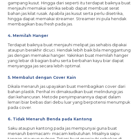
gampang kusut. Hingga dari seperti itu terdapat baiknya buat
menjauhi memakai setrika sebab dapat membuat serat
bahan jas kilat rusak. Apabila jas kusut serta perlu disetrika,
hingga dapat memakai streamer. Streamer ini pula hendak
membagikan bau fresh pada jas.
4. Memilah Hanger
Terdapat baiknya buat menjauhi melipat jas sehabis dipakai
ataupun berakhir dicuci. Hendak lebih baik bila menggantung
jas dengan memakai hanger. Yakinkan buat memilah hanger
yang lebar di bagian bahu serta berbahan kayu biar dapat
menyangga jas secara lebih optimal.
5. Membalut dengan Cover Kain
Dikala menaruh jas upayakan buat membagikan cover dari
bahan plastik. Perihal ini dimaksudkan buat melindungi jas
dari kehancuran. Metode penyimpanannya dapat dalam
lemari biar bebas dari debu luar yang berpotensi menumpuk
pada cover.
6. Tidak Menaruh Benda pada Kantong
Saku ataupun kantong pada jas mempunyai guna buat
menaruh bermacam- macam kebutuhan. Misalnya sapu
tangan ataupun pulpen. Tetapi buat menjauhi sobekan di