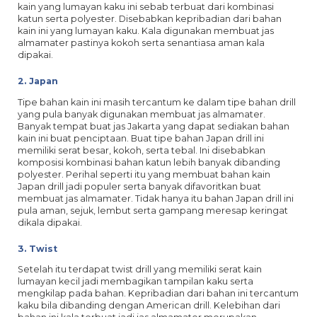
kain yang lumayan kaku ini sebab terbuat dari kombinasi
katun serta polyester. Disebabkan kepribadian dari bahan
kain ini yang lumayan kaku. Kala digunakan membuat jas
almamater pastinya kokoh serta senantiasa aman kala
dipakai.
2. Japan
Tipe bahan kain ini masih tercantum ke dalam tipe bahan drill
yang pula banyak digunakan membuat jas almamater.
Banyak tempat buat jas Jakarta yang dapat sediakan bahan
kain ini buat penciptaan. Buat tipe bahan Japan drill ini
memiliki serat besar, kokoh, serta tebal. Ini disebabkan
komposisi kombinasi bahan katun lebih banyak dibanding
polyester. Perihal seperti itu yang membuat bahan kain
Japan drill jadi populer serta banyak difavoritkan buat
membuat jas almamater. Tidak hanya itu bahan Japan drill ini
pula aman, sejuk, lembut serta gampang meresap keringat
dikala dipakai.
3. Twist
Setelah itu terdapat twist drill yang memiliki serat kain
lumayan kecil jadi membagikan tampilan kaku serta
mengkilap pada bahan. Kepribadian dari bahan ini tercantum
kaku bila dibanding dengan American drill. Kelebihan dari