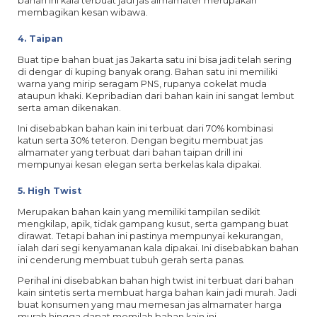
bahan ini kala terbuat jadi jas almamater merupakan
membagikan kesan wibawa.
4. Taipan
Buat tipe bahan buat jas Jakarta satu ini bisa jadi telah sering
di dengar di kuping banyak orang. Bahan satu ini memiliki
warna yang mirip seragam PNS, rupanya cokelat muda
ataupun khaki. Kepribadian dari bahan kain ini sangat lembut
serta aman dikenakan.
Ini disebabkan bahan kain ini terbuat dari 70% kombinasi
katun serta 30% teteron. Dengan begitu membuat jas
almamater yang terbuat dari bahan taipan drill ini
mempunyai kesan elegan serta berkelas kala dipakai.
5. High Twist
Merupakan bahan kain yang memiliki tampilan sedikit
mengkilap, apik, tidak gampang kusut, serta gampang buat
dirawat. Tetapi bahan ini pastinya mempunyai kekurangan,
ialah dari segi kenyamanan kala dipakai. Ini disebabkan bahan
ini cenderung membuat tubuh gerah serta panas.
Perihal ini disebabkan bahan high twist ini terbuat dari bahan
kain sintetis serta membuat harga bahan kain jadi murah. Jadi
buat konsumen yang mau memesan jas almamater harga
murah hingga dapat memilah bahan kain ini.