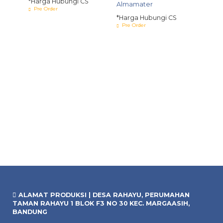
*Harga Hubungi CS
Almamater
Pre Order
S
*Harga Hubungi CS
Pre Order
Jas A
*Harg
Pre O
ALAMAT PRODUKSI | DESA RAHAYU, PERUMAHAN
TAMAN RAHAYU 1 BLOK F3 NO 30 KEC. MARGAASIH,
BANDUNG