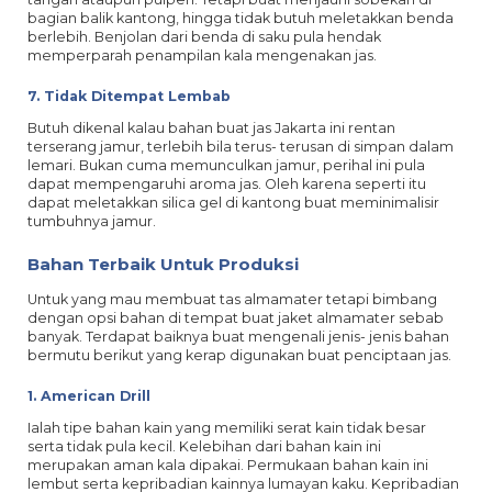
bagian balik kantong, hingga tidak butuh meletakkan benda
berlebih. Benjolan dari benda di saku pula hendak
memperparah penampilan kala mengenakan jas.
7. Tidak Ditempat Lembab
Butuh dikenal kalau bahan buat jas Jakarta ini rentan
terserang jamur, terlebih bila terus- terusan di simpan dalam
lemari. Bukan cuma memunculkan jamur, perihal ini pula
dapat mempengaruhi aroma jas. Oleh karena seperti itu
dapat meletakkan silica gel di kantong buat meminimalisir
tumbuhnya jamur.
Bahan Terbaik Untuk Produksi
Untuk yang mau membuat tas almamater tetapi bimbang
dengan opsi bahan di tempat buat jaket almamater sebab
banyak. Terdapat baiknya buat mengenali jenis- jenis bahan
bermutu berikut yang kerap digunakan buat penciptaan jas.
1. American Drill
Ialah tipe bahan kain yang memiliki serat kain tidak besar
serta tidak pula kecil. Kelebihan dari bahan kain ini
merupakan aman kala dipakai. Permukaan bahan kain ini
lembut serta kepribadian kainnya lumayan kaku. Kepribadian