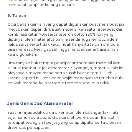
membuat tampilan kurang menarik.
6. Taipan
Opsi bahan kain lain yang dapat digunakan buat membuat jas
merupakan taipan drill. Buat material kain satu ini terbuat dari
kombinasi katun 70% serta teteron cotton 30%. Ciri yang
dipunyai oleh material taipan ini sendiri juga lembut, adem,
halus, serta serta tidak kaku. Tidak hanya itu taipan drill pula
bisa meresap keringat, sehingga hendak senantiasa aman
kala digunakan.
Umumnya pihak tempat penciptaan memakai material kain
ini buat membuat jas almamater. Sayangnya, material kain ini
biayanya lumayan mahal serta susah buat ditemui. Oleh
karena seperti itu konsumen wajib menanyakan terlebih dulu
apakah material kain tersebut terdapat ataupun tidak.
Jenis-Jenis Jas Alamamater
Saat ini ini jas tidak cuma dikenakan oleh kalangan laki- laki
saja, namun pula dapat dipakai oleh perempuan. Berikut ini
terdapat sebagian tipe jas yang kerap dipakai serta dipesan
di tempat penciptaan.