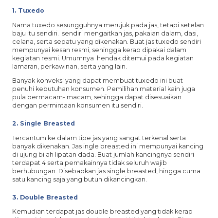
1. Tuxedo
Nama tuxedo sesungguhnya merujuk pada jas, tetapi setelan
baju itu sendiri. sendiri mengaitkan jas, pakaian dalam, dasi,
celana, serta sepatu yang dikenakan. Buat jas tuxedo sendiri
mempunyai kesan resmi, sehingga kerap dipakai dalam
kegiatan resmi. Umumnya hendak ditemui pada kegiatan
lamaran, perkawinan, serta yang lain.
Banyak konveksi yang dapat membuat tuxedo ini buat
penuhi kebutuhan konsumen. Pemilihan material kain juga
pula bermacam- macam, sehingga dapat disesuaikan
dengan permintaan konsumen itu sendiri.
2. Single Breasted
Tercantum ke dalam tipe jas yang sangat terkenal serta
banyak dikenakan. Jas ingle breasted ini mempunyai kancing
di ujung bilah lipatan dada. Buat jumlah kancingnya sendiri
terdapat 4 serta pemakainnya tidak seluruh wajib
berhubungan. Disebabkan jas single breasted, hingga cuma
satu kancing saja yang butuh dikancingkan.
3. Double Breasted
Kemudian terdapat jas double breasted yang tidak kerap