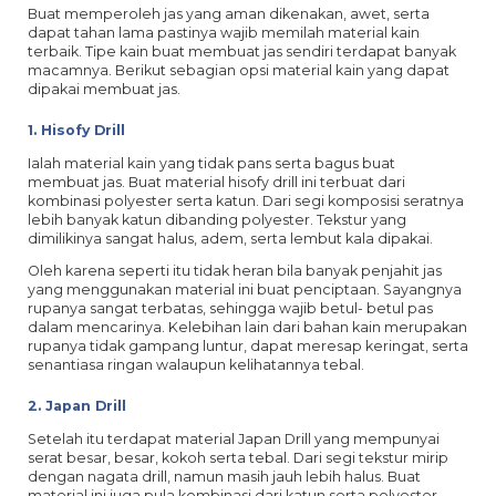
Buat memperoleh jas yang aman dikenakan, awet, serta
dapat tahan lama pastinya wajib memilah material kain
terbaik. Tipe kain buat membuat jas sendiri terdapat banyak
macamnya. Berikut sebagian opsi material kain yang dapat
dipakai membuat jas.
1. Hisofy Drill
Ialah material kain yang tidak pans serta bagus buat
membuat jas. Buat material hisofy drill ini terbuat dari
kombinasi polyester serta katun. Dari segi komposisi seratnya
lebih banyak katun dibanding polyester. Tekstur yang
dimilikinya sangat halus, adem, serta lembut kala dipakai.
Oleh karena seperti itu tidak heran bila banyak penjahit jas
yang menggunakan material ini buat penciptaan. Sayangnya
rupanya sangat terbatas, sehingga wajib betul- betul pas
dalam mencarinya. Kelebihan lain dari bahan kain merupakan
rupanya tidak gampang luntur, dapat meresap keringat, serta
senantiasa ringan walaupun kelihatannya tebal.
2. Japan Drill
Setelah itu terdapat material Japan Drill yang mempunyai
serat besar, besar, kokoh serta tebal. Dari segi tekstur mirip
dengan nagata drill, namun masih jauh lebih halus. Buat
material ini juga pula kombinasi dari katun serta polyester.