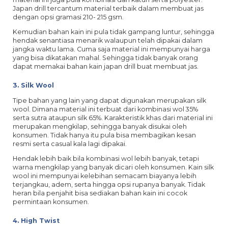
Japan drill tercantum material terbaik dalam membuat jas
dengan opsi gramasi 210- 215 gsm.
Kemudian bahan kain ini pula tidak gampang luntur, sehingga
hendak senantiasa menarik walaupun telah dipakai dalam
jangka waktu lama. Cuma saja material ini mempunyai harga
yang bisa dikatakan mahal. Sehingga tidak banyak orang
dapat memakai bahan kain japan drill buat membuat jas.
3. Silk Wool
Tipe bahan yang lain yang dapat digunakan merupakan silk
wool. Dimana material ini terbuat dari kombinasi wol 35%
serta sutra ataupun silk 65%. Karakteristik khas dari material ini
merupakan mengkilap, sehingga banyak disukai oleh
konsumen. Tidak hanya itu pula bisa membagikan kesan
resmi serta casual kala lagi dipakai.
Hendak lebih baik bila kombinasi wol lebih banyak, tetapi
warna mengkilap yang banyak dicari oleh konsumen. Kain silk
wool ini mempunyai kelebihan semacam biayanya lebih
terjangkau, adem, serta hingga opsi rupanya banyak. Tidak
heran bila penjahit bisa sediakan bahan kain ini cocok
permintaan konsumen.
4. High Twist