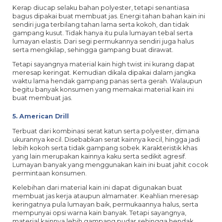
Kerap diucap selaku bahan polyester, tetapi senantiasa
bagus dipakai buat membuat jas. Energi tahan bahan kain ini
sendiri juga terbilang tahan lama serta kokoh, dan tidak
gampang kusut. Tidak hanya itu pula lumayan tebal serta
lumayan elastis. Dari segi permukannya sendiri juga halus
serta mengkilap, sehingga gampang buat dirawat.
Tetapi sayangnya material kain high twist ini kurang dapat
meresap keringat. Kemudian dikala dipakai dalam jangka
waktu lama hendak gampang panas serta gerah. Walaupun
begitu banyak konsumen yang memakai material kain ini
buat membuat jas.
5. American Drill
Terbuat dari kombinasi serat katun serta polyester, dimana
ukurannya kecil. Disebabkan serat kainnya kecil, hingga jadi
lebih kokoh serta tidak gampang sobek. Karakteristik khas
yang lain merupakan kainnya kaku serta sedikit agresif.
Lumayan banyak yang menggunakan kain ini buat jahit cocok
permintaan konsumen.
Kelebihan dari material kain ini dapat digunakan buat
membuat jas kerja ataupun almamater. Keahlian meresap
keringatnya pula lumayan baik, permukaannya halus, serta
mempunyai opsi warna kain banyak. Tetapi sayangnya,
material kainnya lebih gampang pudar sehingga hendak