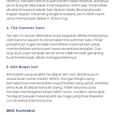
ditemui, hendak namun bukan berarti tidak terkenal. Biasanya
jas ini banyak dikenakan buat kegiatan resmi saja. DInamakan
double breasted sebab kain lipatan dada ditumpuk pada
bagian depan. Dibanding single breasted, jas ini lebih resmi
serta mempunyai dekat 4- 8 kancing,
4. The Summer Suits
Jas satu ini sesuai dikenakan buat kegiatan dikala masa panas,
oleh karena seperti itu dinamakan the summer suits. Pihak
penjahit jas Jogja hendak memilihkan material kain yang
membolehkan perputaran hawa senantiasa berjalan. Dari
segi style juga nampak santai serta tidak hendak gampang
buat berkeringat dikala menggunakannya.
5. Slim Bugat Suit
Kemudian yang terakhir terdapat slim suit, dimana jas ini
sesuai buat owner badan atletis. Dengan begitu sang
pemakai bisa menampilkan wujud badan yang sehat, perkasa
serta kuat di depan banyak orang. Tidak hanya itu pula
hendak membagikan kesan lebih resmi, modern, serta apik.
Terdapat banyak material jahit jas Jogja yang bisa diseleksi
cocok kebutuhan konsumsi.
BKK Konveksi