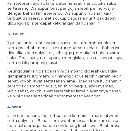
kain tetoron rayon bila terbakar hendak menciptakan abu
serta arang. Walaupun buat pengujian lebih perinci wajib
dengan bahan kimia tertentu. Walaupun ciri bahan kain
terbuat dari serat sintetis cukup bagus namun tidak dapat
dipungkiri bila terdapat kekurangan dari bahan ini.
3. Twist
Tipe bahan kain ini sangat sesuai dipakai membuat blazer
serta jas sebab memiliki tekstur tebal serta elastis. Bahan ini
dihasilkan dari polyester, sehingga permukaan bahan kain ini
halus. Tidak hanya itu rupanya mengkilap, tekstur sangat kaya,
serta tidak gampang kusut.
Keunggulan lain dari bahan ini gampang dibersihkan, tidak
gampang kusut, memiliki finishing bagus, lebih nyaman, lebih
sehat, kokoh, awet serta tahan lama. Tidak hanya itu bahan ini
pula tidak gampang kusut, finishing bagus, lebih nyaman,
lebih sehat, kokoh, awet serta tahan lama. Sayangnya bahan
kain ini panas serta tidak dapat meresap keringat.
4. Wool
Ialah tipe bahan yang terbuat dari kombinasi material wool
serta polyester. Bahan semi wool ini sesuai dijadikan selaku
material utama jas sebab cenderung lebih awet. Buat proses
jahitnya terbilang gampang serta bahan ini tidak susah