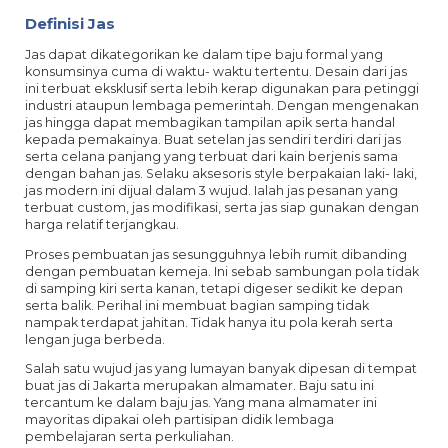
Definisi Jas
Jas dapat dikategorikan ke dalam tipe baju formal yang
konsumsinya cuma di waktu- waktu tertentu. Desain dari jas
ini terbuat eksklusif serta lebih kerap digunakan para petinggi
industri ataupun lembaga pemerintah. Dengan mengenakan
jas hingga dapat membagikan tampilan apik serta handal
kepada pemakainya. Buat setelan jas sendiri terdiri dari jas
serta celana panjang yang terbuat dari kain berjenis sama
dengan bahan jas. Selaku aksesoris style berpakaian laki- laki,
jas modern ini dijual dalam 3 wujud. Ialah jas pesanan yang
terbuat custom, jas modifikasi, serta jas siap gunakan dengan
harga relatif terjangkau.
Proses pembuatan jas sesungguhnya lebih rumit dibanding
dengan pembuatan kemeja. Ini sebab sambungan pola tidak
di samping kiri serta kanan, tetapi digeser sedikit ke depan
serta balik. Perihal ini membuat bagian samping tidak
nampak terdapat jahitan. Tidak hanya itu pola kerah serta
lengan juga berbeda.
Salah satu wujud jas yang lumayan banyak dipesan di tempat
buat jas di Jakarta merupakan almamater. Baju satu ini
tercantum ke dalam baju jas. Yang mana almamater ini
mayoritas dipakai oleh partisipan didik lembaga
pembelajaran serta perkuliahan.