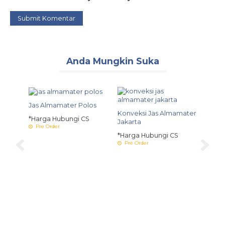
Anda Mungkin Suka
Jas Almamater Polos
Konveksi Jas Almamater
*Harga Hubungi CS
Jakarta
Pre Order
*Harga Hubungi CS
Pre Order
amater
Tempa
Alma
S
*Harg