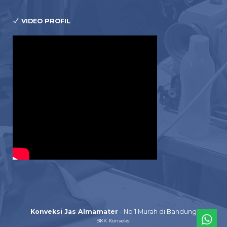
VIDEO PROFIL
Konveksi Jas Almamater
- No 1 Murah di Bandung
BKK Konveksi