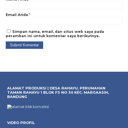
Tags:
bikin jas almamater bandung
,
konveksi jaket almamater
,
konveksi jas
almamater
,
konveksi jas almamater jakarta
,
konveksi jas almamater murah
,
konveksi jas almamater osis
,
konveksi jas almamater pesantren
,
konveksi jas
almamater sekolah
,
konveksi jas almamater universitas
Email Anda
*
Simpan nama, email, dan situs web saya pada
peramban ini untuk komentar saya berikutnya.
ALAMAT PRODUKSI | DESA RAHAYU, PERUMAHAN
TAMAN RAHAYU 1 BLOK F3 NO 30 KEC. MARGAASIH,
BANDUNG
VIDEO PROFIL