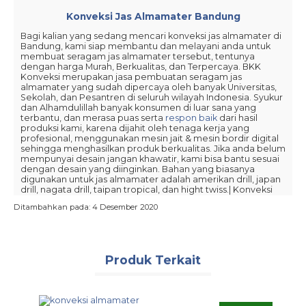
Konveksi Jas Almamater Bandung
Bagi kalian yang sedang mencari konveksi jas almamater di
Bandung, kami siap membantu dan melayani anda untuk
membuat seragam jas almamater tersebut, tentunya
dengan harga Murah, Berkualitas, dan Terpercaya. BKK
Konveksi merupakan jasa pembuatan seragam jas
almamater yang sudah dipercaya oleh banyak Universitas,
Sekolah, dan Pesantren di seluruh wilayah Indonesia. Syukur
dan Alhamdulillah banyak konsumen di luar sana yang
terbantu, dan merasa puas serta
respon baik
dari hasil
produksi kami, karena dijahit oleh tenaga kerja yang
profesional, menggunakan mesin jait & mesin bordir digital
sehingga menghasilkan produk berkualitas. Jika anda belum
mempunyai desain jangan khawatir, kami bisa bantu sesuai
dengan desain yang diinginkan. Bahan yang biasanya
digunakan untuk jas almamater adalah amerikan drill, japan
drill, nagata drill, taipan tropical, dan hight twiss.| Konveksi
Jas Almamater Bandung
Ditambahkan pada: 4 Desember 2020
Komitmen Kami :
Produk Terkait
Disini kami bukan hanya sekedar jual beli barang,
tetapi berkomitmen memberikan pelayanan terbaik
dan menjadi jembatan \ solusi bagi setiap konsumen.
Setiap pesanan yang dikerjakan kami pastikan selesai
pada
deatline
\ waktu yang sudah disepakati.