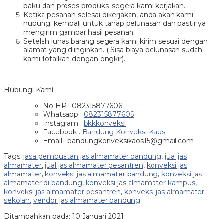
baku dan proses produksi segera kami kerjakan.
Ketika pesanan selesai dikerjakan, anda akan kami
hubungi kembali untuk tahap pelunasan dan pastinya
mengirim gambar hasil pesanan.
Setelah lunas barang segera kami kirim sesuai dengan
alamat yang diinginkan. ( Sisa biaya pelunasan sudah
kami totalkan dengan ongkir).
Hubungi Kami
No HP : 082315877606
Whatsapp :
082315877606
Instagram :
bkkkonveksi
Facebook :
Bandung Konveksi Kaos
Email : bandungkonveksikaos15@gmail.com
Tags:
jasa pembuatan jas almamater bandung
,
jual jas
almamater
,
jual jas almamater pesantren
,
konveksi jas
almamater
,
konveksi jas almamater bandung
,
konveksi jas
almamater di bandung
,
konveksi jas almamater kampus
,
konveksi jas almamater pesantren
,
konveksi jas almamater
sekolah
,
vendor jas almamater bandung
Ditambahkan pada: 10 Januari 2021