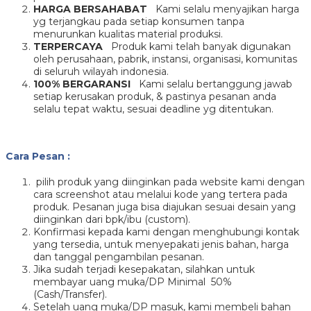
HARGA BERSAHABAT
Kami selalu menyajikan harga
yg terjangkau pada setiap konsumen tanpa
menurunkan kualitas material produksi.
TERPERCAYA
Produk kami telah banyak digunakan
oleh perusahaan, pabrik, instansi, organisasi, komunitas
di seluruh wilayah indonesia.
100% BERGARANSI
Kami selalu bertanggung jawab
setiap kerusakan produk, & pastinya pesanan anda
selalu tepat waktu, sesuai deadline yg ditentukan.
Cara Pesan :
pilih produk yang diinginkan pada website kami dengan
cara screenshot atau melalui kode yang tertera pada
produk. Pesanan juga bisa diajukan sesuai desain yang
diinginkan dari bpk/ibu (custom).
Konfirmasi kepada kami dengan menghubungi kontak
yang tersedia, untuk menyepakati jenis bahan, harga
dan tanggal pengambilan pesanan.
Jika sudah terjadi kesepakatan, silahkan untuk
membayar uang muka/DP Minimal 50%
(Cash/Transfer).
Setelah uang muka/DP masuk, kami membeli bahan