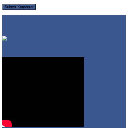
ALAMAT PRODUKSI | DESA RAHAYU, PERUMAHAN
TAMAN RAHAYU 1 BLOK F3 NO 30 KEC. MARGAASIH,
BANDUNG
Video Profil