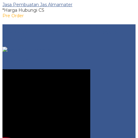
Jasa Pembuatan Jas Almamater
*Harga Hubungi CS
Pre Order
ALAMAT PRODUKSI | DESA RAHAYU, PERUMAHAN
TAMAN RAHAYU 1 BLOK F3 NO 30 KEC. MARGAASIH,
BANDUNG
Video Profil