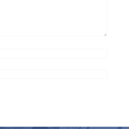
 bahan ini dibuat dari kombinasi bahan katun serta
ngga harga dari bahan drill ini hendak terus menjadi
pat sediakan sebagian tipe bahan drill buat
ombinasi katun yang sedikit. Sehingga membuat
ap dibanding dengan tipe kain drill yang lain. Bila
ilnya memuaskan. Tidak heran bila sebagian jas
as ini tidak sesuai digunakan buat aktivitas
keringat dengan baik. Dari segi permukaan bahan
n dalam waktu lama. Buat tipe bahan buat jas di
ang dibangun. Tidak hanya itu bahan ini juga
lumayan terjangkau. Sehingga konsumen yang