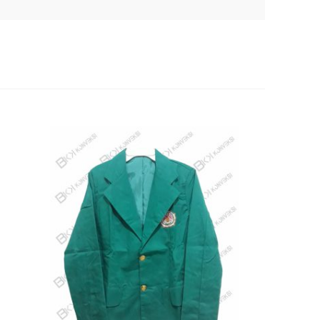
 terbawa- bawa dengan harga buat jas di bandung
telah sempat melaksanakan pemesanan ini telah
laman. Dimana tukang jahit ini dapat membagikan
 memanglah membuat penampilan jadi lebih
serta warna dapat diseleksi cocok kebutuhan
k dipesan merupakan jas almamater. Yang mana
MA swasta. Sehingga tidak heran bila banyak tempat
as almamater ini.