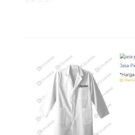
Jasa P
*Harga
Pre Or