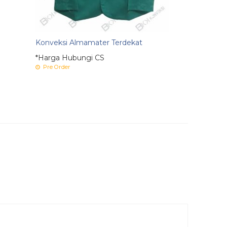
rkualitas
as ataupun sekolah- sekolah yang lain jadi lebih
erbeda- beda, perihal ini dicoba buat membedakan
Konveksi Almamater Terdekat
k kamu yang mau buat jas di bandung buat
*Harga Hubungi CS
h SMP serta SMA. Nyatanya mau memperoleh jas
Pre Order
ingga dari seperti itu hendak lebih baik bila
yang lebih matang terlebih dulu saat sebelum
ngat berarti buat dipertimbangkan dengan baik
 kota Bandung ini ada banyak tempat pembuatan
 jas di bandung. Hasil yang jas almamater yang
tuhan. Dapat saja membuat kamu malah lebih
mpat tersebut. Oleh karena seperti itu saat
cermati sebagian perihal pula. Antara lain
, pengalaman penciptaan, dan masih banyak yang
n dengan baik saat sebelum buat jas bandung
jas ini ada banyak bahan yang dapat digunakan.
i bandung, sebab hendak berakibat pada hasil
asa digunakan buat membuat jas almamater.