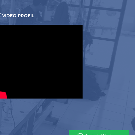
empat buat jas di bandung buat penciptaan. Ini
VIDEO PROFIL
drill yang lain. Sehingga tidak heran bila banyak
m lapangan. Tidak hanya itu bahan kain ini juga
an kala dipakai dalam waktu lama, terlebih di luar
si cotton serta polyester. Dengan isi katun yang
ingga kala dipakai hendak senantiasa dingin. Tipe
 dengan bahan oxford. Pula bahannya lebih halus.
acam bahan kain Drill. Dimana jalinan benang pintalan
olusi foto. Biasanya bahan buat jas di bandung ini
banyak, hingga membuat aman kala dipakai. Tidak
 digunakan buat kemeja di factory outlet.