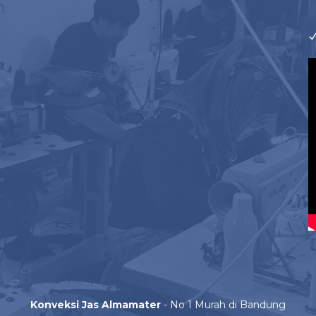
Japan Drill
Buat tipe bahan ini sangat banyak digunakan oleh t
disebabkan bahannya kokoh serta tebal daripada tipe 
digunakan buat membuat jas almamater serta seraga
adem dengan permukaan halus. Jadi hendak terasa am
ruangan.
Taipan Tropical
Merupakan tipe bahan yang pula dibuat dari kombina
lebih banyak dibanding dengan bahan polyester. Seh
bahan kain buat buat jas bandung ini seratnya sama
Oxford
Spesifikasi dari bahan ini teksturnya tidak rata sem
kain terdiri dari semacam jalinan titik pixel pada res
lebih tipis dari bahan drill. Dengan isi katun yang 
hanya buat membuat jas almamater, bahan ini kerap
High Twist
Konveksi Jas Almamater
- No 1 Murah di Bandung