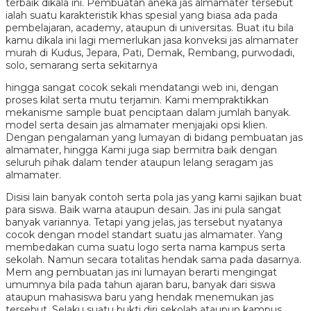
terbaik dikala ini. Pembuatan aneka jas almamater tersebut
ialah suatu karakteristik khas spesial yang biasa ada pada
pembelajaran, academy, ataupun di universitas. Buat itu bila
kamu dikala ini lagi memerlukan jasa konveksi jas almamater
murah di Kudus, Jepara, Pati, Demak, Rembang, purwodadi,
solo, semarang serta sekitarnya
hingga sangat cocok sekali mendatangi web ini, dengan
proses kilat serta mutu terjamin. Kami mempraktikkan
mekanisme sample buat penciptaan dalam jumlah banyak.
model serta desain jas almamater menjajaki opsi klien.
Dengan pengalaman yang lumayan di bidang pembuatan jas
almamater, hingga Kami juga siap bermitra baik dengan
seluruh pihak dalam tender ataupun lelang seragam jas
almamater.
Disisi lain banyak contoh serta pola jas yang kami sajikan buat
para siswa. Baik warna ataupun desain. Jas ini pula sangat
banyak variannya. Tetapi yang jelas, jas tersebut nyatanya
cocok dengan model standart suatu jas almamater. Yang
membedakan cuma suatu logo serta nama kampus serta
sekolah. Namun secara totalitas hendak sama pada dasarnya.
Mem ang pembuatan jas ini lumayan berarti mengingat
umumnya bila pada tahun ajaran baru, banyak dari siswa
ataupun mahasiswa baru yang hendak menemukan jas
tersebut. Selaku suatu bukti diri sekolah ataupun kampus,