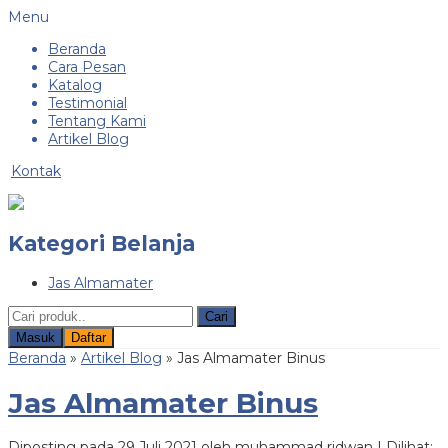
Menu
Beranda
Cara Pesan
Katalog
Testimonial
Tentang Kami
Artikel Blog
Kontak
Kategori Belanja
Jas Almamater
Cari
Masuk
Daftar
Beranda
»
Artikel Blog
» Jas Almamater Binus
Jas Almamater Binus
Diposting pada 29 Juli 2021 oleh muhammad ridwan | Dilihat: