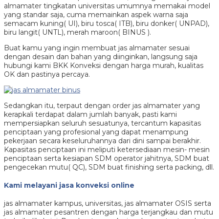
almamater tingkatan universitas umumnya memakai model
yang standar saja, cuma memainkan aspek warna saja
semacam kuning( UI), biru tosca( ITB), biru donker( UNPAD),
biru langit( UNTL), merah maroon( BINUS ).
Buat kamu yang ingin membuat jas almamater sesuai
dengan desain dan bahan yang diinginkan, langsung saja
hubungi kami BKK Konveksi dengan harga murah, kualitas
OK dan pastinya percaya.
Sedangkan itu, terpaut dengan order jas almamater yang
kerapkali terdapat dalam jumlah banyak, pasti kami
mempersiapkan seluruh sesuatunya, tercantum kapasitas
penciptaan yang profesional yang dapat menampung
pekerjaan secara keseluruhannya dari dini sampai berakhir.
Kapasitas penciptaan ini meliputi ketersediaan mesin- mesin
penciptaan serta kesiapan SDM operator jahitnya, SDM buat
pengecekan mutu( QC), SDM buat finishing serta packing, dll.
Kami melayani jasa konveksi online
jas almamater kampus, universitas, jas almamater OSIS serta
jas almamater pesantren dengan harga terjangkau dan mutu