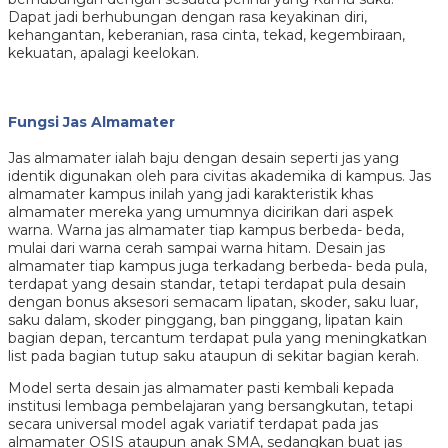
Dapat jadi berhubungan dengan rasa keyakinan diri,
kehangantan, keberanian, rasa cinta, tekad, kegembiraan,
kekuatan, apalagi keelokan.
Fungsi Jas Almamater
Jas almamater ialah baju dengan desain seperti jas yang
identik digunakan oleh para civitas akademika di kampus. Jas
almamater kampus inilah yang jadi karakteristik khas
almamater mereka yang umumnya dicirikan dari aspek
warna. Warna jas almamater tiap kampus berbeda- beda,
mulai dari warna cerah sampai warna hitam. Desain jas
almamater tiap kampus juga terkadang berbeda- beda pula,
terdapat yang desain standar, tetapi terdapat pula desain
dengan bonus aksesori semacam lipatan, skoder, saku luar,
saku dalam, skoder pinggang, ban pinggang, lipatan kain
bagian depan, tercantum terdapat pula yang meningkatkan
list pada bagian tutup saku ataupun di sekitar bagian kerah.
Model serta desain jas almamater pasti kembali kepada
institusi lembaga pembelajaran yang bersangkutan, tetapi
secara universal model agak variatif terdapat pada jas
almamater OSIS ataupun anak SMA, sedangkan buat jas