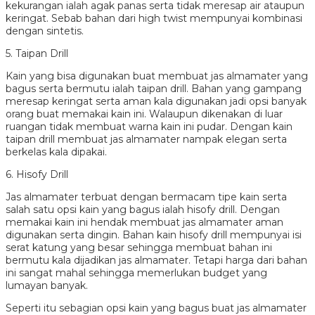
kekurangan ialah agak panas serta tidak meresap air ataupun
keringat. Sebab bahan dari high twist mempunyai kombinasi
dengan sintetis.
5. Taipan Drill
Kain yang bisa digunakan buat membuat jas almamater yang
bagus serta bermutu ialah taipan drill. Bahan yang gampang
meresap keringat serta aman kala digunakan jadi opsi banyak
orang buat memakai kain ini. Walaupun dikenakan di luar
ruangan tidak membuat warna kain ini pudar. Dengan kain
taipan drill membuat jas almamater nampak elegan serta
berkelas kala dipakai.
6. Hisofy Drill
Jas almamater terbuat dengan bermacam tipe kain serta
salah satu opsi kain yang bagus ialah hisofy drill. Dengan
memakai kain ini hendak membuat jas almamater aman
digunakan serta dingin. Bahan kain hisofy drill mempunyai isi
serat katung yang besar sehingga membuat bahan ini
bermutu kala dijadikan jas almamater. Tetapi harga dari bahan
ini sangat mahal sehingga memerlukan budget yang
lumayan banyak.
Seperti itu sebagian opsi kain yang bagus buat jas almamater