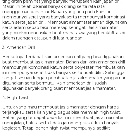
tingkatan peminat yang banyak merupakan kain japan drill.
Makin ini telah dikenal banyak orang serta rata rata
menggemari bahan ini. Bahan yang ada pada kain ini
mempunyai serat yang banyak serta mempunyai kombinasi
katun serta japan drill. Membuat almamater aman digunakan
serta adem sebab bisa meresap keringat. Jas almamater
yang direkomendasikan buat mahasiswa yang beraktifitas di
dalam ruangan ataupun di luar ruangan.
3. American Drill
Berikutnya terdapat kain american drill yang bisa digunakan
buat membuat jas almamater. Bahan dari kain american drill
mempunyai kombinasi katun serta polyester membuat kain
ini mempunyai serat tidak banyak serta tidak dikit. Sehingga
sangat sesuai dengan pembuatan jas almamater yang aman
digunakan serta bermutu. Kain american drill sudah
digunakan banyak orang buat membuat jas almamater.
4. High Twist
Untuk yang mau membuat jas almamater dengan harga
terjangkau serta kain yang bagus bisa memilah high twist.
Bahan yang terdapat pada kain ini membuat jas almamater
mengkilap, halus, serta tidak gampang kusut kala banyak
kegiatan. Tetapi bahan high twist mempunyai sedikit