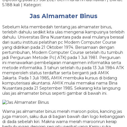
5.188 kali | Kategori:
Jas Almamater Binus
Sebelum kita membedah tentang jas almamater binus,
terlebih dahulu sedikit kita ulas mengenai kampusnya terlebih
dahulu. Universitas Bina Nusantara pada awal mulanya berasal
dari suatu institusi pelatihan pc Modern Computer Course
yang didirikan pada 21 Oktober 1974. Bersamaan dengan
pertumbuhan, Modern Computer Course setelah itu tumbuh
jadi Perguruan Metode Pc( ATK) pada 1 Juli 1981. Perguruan
ini menawarkan pembelajaran manajemen informatika serta
metode informatika. 3 tahun setelah itu pada 13 Juli 1984 ATK
memperoleh status terdaftar serta berganti jadi AMIK
Jakarta. Pada 1 Juli 1985, AMIK membuka kursus di bidang
komputerisasi akuntansi. AMIK mulai memakai nama Bina
Nusantara pada 21 September 1985. Sekarang kita langsung
ulas jas almamater binus seperti gambar di bawah ini.
Warna jas almamater binus merah maroon polos, kancing jas
juga maroon, saku dua di bagian bawah dan logo kebanggaan
di dada sebelah kiri. Makna warna merah maroonrun kerap
berhubungan dengan sesuatu perihal yang Kamu suka.