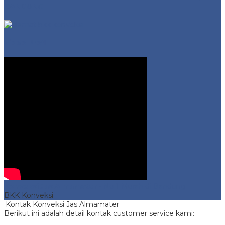
BANDUNG
Video Profil
Konveksi Jas Almamater
- No 1 Murah di Bandung
BKK Konveksi
Kontak Konveksi Jas Almamater
Berikut ini adalah detail kontak customer service kami: