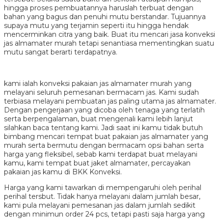
hingga proses pembuatannya haruslah terbuat dengan
bahan yang bagus dan penuhi mutu berstandar. Tujuannya
supaya mutu yang terjamin seperti itu hingga hendak
mencerminkan citra yang baik. Buat itu mencari jasa konveksi
jas almamater murah tetapi senantiasa mementingkan suatu
mutu sangat berarti terdapatnya.
kami ialah konveksi pakaian jas almamater murah yang
melayani seluruh pemesanan bermacam jas. Kami sudah
terbiasa melayani pembuatan jas paling utama jas almamater.
Dengan pengerjaan yang dicoba oleh tenaga yang terlatih
serta berpengalaman, buat mengenali kami lebih lanjut
silahkan baca tentang kami. Jadi saat ini kamu tidak butuh
bimbang mencari tempat buat pakaian jas almamater yang
murah serta bermutu dengan bermacam opsi bahan serta
harga yang fleksibel, sebab kami terdapat buat melayani
kamu, kami tempat buat jaket almamater, percayakan
pakaian jas kamu di BKK Konveksi.
Harga yang kami tawarkan di mempengaruhi oleh perihal
perihal tersbut. Tidak hanya melayani dalam jumlah besar,
kami pula melayani pemesanan jas dalam jumlah sedikit
dengan minimun order 24 pcs, tetapi pasti saja harga yang