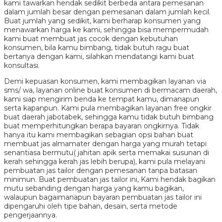
kami tawarkan hendak sedikit berbeda antara pemesanan
dalam jumlah besar dengan pemesanan dalam jumlah kecil.
Buat jumlah yang sedikit, kami berharap konsumen yang
menawarkan harga ke kami, sehingga bisa mempermudah
kami buat membuat jas cocok dengan kebutuhan
konsumen, bila kamu bimbang, tidak butuh ragu buat
bertanya dengan kami, silahkan mendatangi kami buat
konsultasi.
Demi kepuasan konsumen, kami membagikan layanan via
sms/ wa, layanan online buat konsumen di bermacam daerah,
kami siap mengirim benda ke tempat kamu, dimanapun
serta kapanpun. Kami pula membagikan layanan free ongkir
buat daerah jabotabek, sehingga kamu tidak butuh bimbang
buat memperhitungkan berapa bayaran ongkirnya. Tidak
hanya itu kami membagikan sebagian opsi bahan buat
membuat jas almamater dengan harga yang murah tetapi
senantiasa bermutu( jahitan apik serta memakai susunan di
kerah sehingga kerah jas lebih berupa), kami pula melayani
pembuatan jas tailor dengan pemesanan tanpa batasan
minimun. Buat pembuatan jas tailor ini, Kami hendak bagikan
mutu sebanding dengan harga yang kamu bagikan,
walaupun bagaimanapun bayaran pembuatan jas tailor ini
dipengaruhi oleh tipe bahan, desain, serta metode
pengerjaannya.