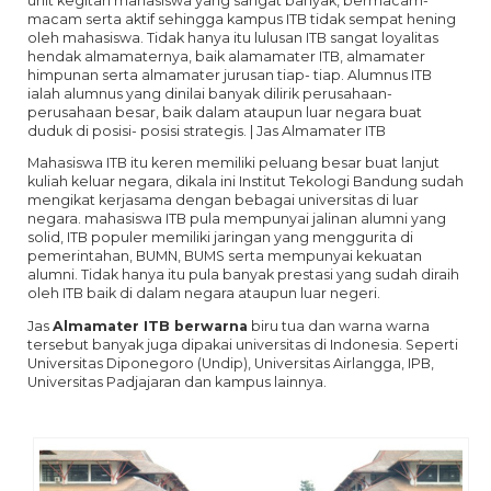
unit kegitan mahasiswa yang sangat banyak, bermacam-
macam serta aktif sehingga kampus ITB tidak sempat hening
oleh mahasiswa. Tidak hanya itu lulusan ITB sangat loyalitas
hendak almamaternya, baik alamamater ITB, almamater
himpunan serta almamater jurusan tiap- tiap. Alumnus ITB
ialah alumnus yang dinilai banyak dilirik perusahaan-
perusahaan besar, baik dalam ataupun luar negara buat
duduk di posisi- posisi strategis. | Jas Almamater ITB
Mahasiswa ITB itu keren memiliki peluang besar buat lanjut
kuliah keluar negara, dikala ini Institut Tekologi Bandung sudah
mengikat kerjasama dengan bebagai universitas di luar
negara. mahasiswa ITB pula mempunyai jalinan alumni yang
solid, ITB populer memiliki jaringan yang menggurita di
pemerintahan, BUMN, BUMS serta mempunyai kekuatan
alumni. Tidak hanya itu pula banyak prestasi yang sudah diraih
oleh ITB baik di dalam negara ataupun luar negeri.
Jas
Almamater ITB berwarna
biru tua dan warna warna
tersebut banyak juga dipakai universitas di Indonesia. Seperti
Universitas Diponegoro (Undip), Universitas Airlangga, IPB,
Universitas Padjajaran dan kampus lainnya.