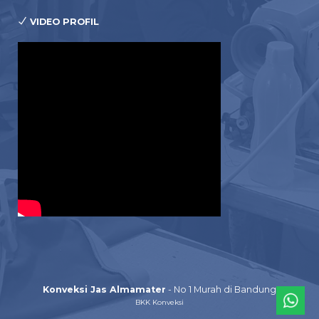
VIDEO PROFIL
Konveksi Jas Almamater
- No 1 Murah di Bandung
BKK Konveksi