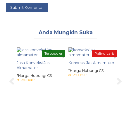
Anda Mungkin Suka
Terpopuler
Paling Laris
Jasa Konveksi Jas
Konveksi Jas Almamater
Almamater
*Harga Hubungi CS
Pre Order
*Harga Hubungi CS
Pre Order
amater
Jas A
*Harg
Pre 
S