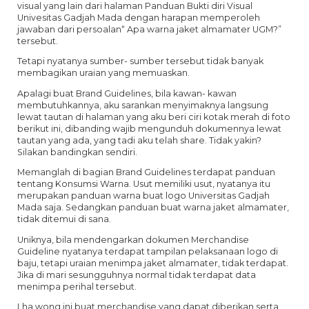
visual yang lain dari halaman Panduan Bukti diri Visual
Univesitas Gadjah Mada dengan harapan memperoleh
jawaban dari persoalan“ Apa warna jaket almamater UGM?”
tersebut.
Tetapi nyatanya sumber- sumber tersebut tidak banyak
membagikan uraian yang memuaskan.
Apalagi buat Brand Guidelines, bila kawan- kawan
membutuhkannya, aku sarankan menyimaknya langsung
lewat tautan di halaman yang aku beri ciri kotak merah di foto
berikut ini, dibanding wajib mengunduh dokumennya lewat
tautan yang ada, yang tadi aku telah share. Tidak yakin?
Silakan bandingkan sendiri.
Memanglah di bagian Brand Guidelines terdapat panduan
tentang Konsumsi Warna. Usut memiliki usut, nyatanya itu
merupakan panduan warna buat logo Universitas Gadjah
Mada saja. Sedangkan panduan buat warna jaket almamater,
tidak ditemui di sana.
Uniknya, bila mendengarkan dokumen Merchandise
Guideline nyatanya terdapat tampilan pelaksanaan logo di
baju, tetapi uraian menimpa jaket almamater, tidak terdapat.
Jika di mari sesungguhnya normal tidak terdapat data
menimpa perihal tersebut.
Lha wong ini buat merchandise yang dapat diberikan serta