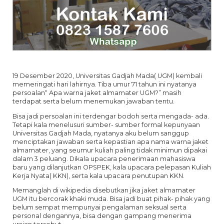
19 Desember 2020, Universitas Gadjah Mada( UGM) kembali
memeringati hari lahirnya. Tiba umur 71 tahun ini nyatanya
persoalan“ Apa warna jaket almamater UGM?” masih
terdapat serta belum menemukan jawaban tentu.
Bisa jadi persoalan ini terdengar bodoh serta mengada- ada.
Tetapi kala menelusuri sumber- sumber formal kepunyaan
Universitas Gadjah Mada, nyatanya aku belum sanggup
menciptakan jawaban serta kepastian apa nama warna jaket
almamater, yang seumur kuliah paling tidak minimun dipakai
dalam 3 peluang. Dikala upacara penerimaan mahasiswa
baru yang dilanjutkan OPSPEK, kala upacara pelepasan Kuliah
Kerja Nyata( KKN), serta kala upacara penutupan KKN.
Memanglah di wikipedia disebutkan jika jaket almamater
UGM itu bercorak khaki muda. Bisa jadi buat pihak- pihak yang
belum sempat mempunyai pengalaman seksual serta
personal dengannya, bisa dengan gampang menerima