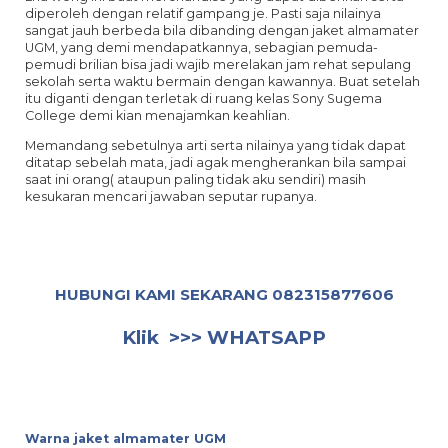
diperoleh dengan relatif gampang je. Pasti saja nilainya
sangat jauh berbeda bila dibanding dengan jaket almamater
UGM, yang demi mendapatkannya, sebagian pemuda-
pemudi brilian bisa jadi wajib merelakan jam rehat sepulang
sekolah serta waktu bermain dengan kawannya. Buat setelah
itu diganti dengan terletak di ruang kelas Sony Sugema
College demi kian menajamkan keahlian.
Memandang sebetulnya arti serta nilainya yang tidak dapat
ditatap sebelah mata, jadi agak mengherankan bila sampai
saat ini orang( ataupun paling tidak aku sendiri) masih
kesukaran mencari jawaban seputar rupanya.
HUBUNGI KAMI SEKARANG
082315877606
Klik >>>
WHATSAPP
Warna jaket almamater UGM