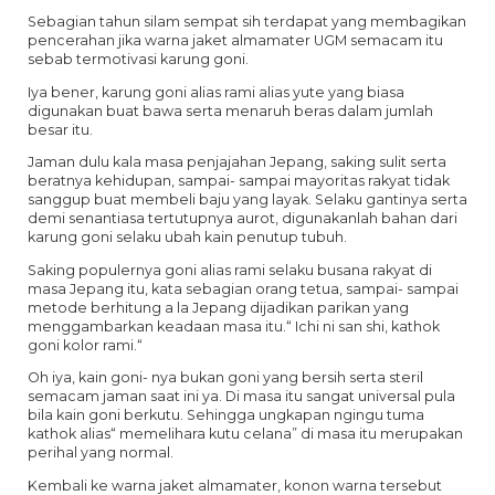
Sebagian tahun silam sempat sih terdapat yang membagikan
pencerahan jika warna jaket almamater UGM semacam itu
sebab termotivasi karung goni.
Iya bener, karung goni alias rami alias yute yang biasa
digunakan buat bawa serta menaruh beras dalam jumlah
besar itu.
Jaman dulu kala masa penjajahan Jepang, saking sulit serta
beratnya kehidupan, sampai- sampai mayoritas rakyat tidak
sanggup buat membeli baju yang layak. Selaku gantinya serta
demi senantiasa tertutupnya aurot, digunakanlah bahan dari
karung goni selaku ubah kain penutup tubuh.
Saking populernya goni alias rami selaku busana rakyat di
masa Jepang itu, kata sebagian orang tetua, sampai- sampai
metode berhitung a la Jepang dijadikan parikan yang
menggambarkan keadaan masa itu.“ Ichi ni san shi, kathok
goni kolor rami.“
Oh iya, kain goni- nya bukan goni yang bersih serta steril
semacam jaman saat ini ya. Di masa itu sangat universal pula
bila kain goni berkutu. Sehingga ungkapan ngingu tuma
kathok alias“ memelihara kutu celana” di masa itu merupakan
perihal yang normal.
Kembali ke warna jaket almamater, konon warna tersebut