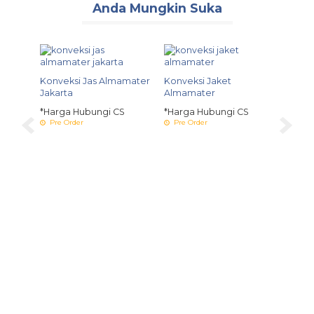
Anda Mungkin Suka
er
Konveksi Jas Almamater
Konveksi Jaket
Jakarta
Almamater
S
*Harga Hubungi CS
*Harga Hubungi CS
Pre Order
Pre Order
Almet
*Harg
Pre 