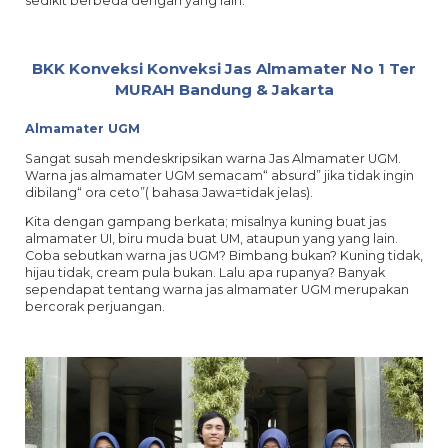
sedikit berbeda dengan yang lain.
BKK Konveksi
Konveksi Jas Almamater No 1 Ter
MURAH Bandung & Jakarta
Almamater UGM
Sangat susah mendeskripsikan warna Jas Almamater UGM.
Warna jas almamater UGM semacam“ absurd” jika tidak ingin
dibilang“ ora ceto”( bahasa Jawa=tidak jelas).
Kita dengan gampang berkata; misalnya kuning buat jas
almamater UI, biru muda buat UM, ataupun yang yang lain.
Coba sebutkan warna jas UGM? Bimbang bukan? Kuning tidak,
hijau tidak, cream pula bukan. Lalu apa rupanya? Banyak
sependapat tentang warna jas almamater UGM merupakan
bercorak perjuangan.