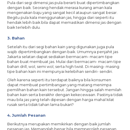
Pula dari segi dimensi jas pula berarti buat dipertimbangkan
dengan baik. Seorang hendak merasa kurang aman kala
mengenakan baju yang sangat kecil ataupun sangat besar.
Begitu pula kala menggunakan jas, hingga dari seperti itu
hendak lebih baik bila dapat memastikan dimensi jas dengan
baik terlebih dulu.
3. Bahan
Setelah itu dari segi bahan kain yang digunakan juga pula
wajib dipertimbangkan dengan baik. Umumnya penjahit jas
Jakarta selatan dapat sediakan bermacam- macam tipe
bahan buat membuat jas. Mulai dari bermacam- macam tipe
bahan drill, wol, semi wol, serta high twist. Di masing- masing
tipe bahan kain ini mempunyai kelebihan sendiri- sendiri.
Oleh karena seperti itu terdapat baiknya bila konsumen
dapat membuat pertimbangan yang matang menimpa
pemilihan bahan kain tersebut. Jangan hingga salah memilah
bahan kain serta berakhir dengan kekecewaan. Pastinya tidak
mau bila jas yang telah dipesan dengan harga mahal kilat
rusak serta tidak tahan lama bukan?
4. Jumlah Pesanan
Berikutnya merupakan memikirkan dengan baik jumlah
pesanan jas. Memanglah benar bila memperoleh pesanan