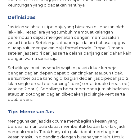
keuntungan yang didapatkan nantinya.
Definisi Jas
Jas ialah salah satu tipe baju yang biasanya dikenakan oleh
laki- laki. Tetapi era yang tumbuh membuat kalangan
perempuan dapat mengenakan dengan membiasakan
wujud badan. Setelan jas ataupun jas dalam bahasa Inggris
diucap suit, merupakan baju formal model Eropa. Dimana
setelan jas terdiri dari jas serta celana panjang dari bahan kain
dengan warna sama saja.
Sebaliknya buat jas sendiri wajib dipakai di luar kemeja
dengan bagian depan dapat dikancingkan ataupun tidak.
Bersumber pada kancing di bagian depan, jas dipecah jadi 2.
Ialah single breasted( kancing 1 baris) serta double breasted(
kancing 2 baris). Sebaliknya bersumber pada jumlah belahan
ataupun potongan bagian dibedakan jadi single vent serta
double vent.
Tips Memesan Jas
Menggunakan jas tidak cuma membagikan kesan yang
berusia namun pula dapat membentuk badan laki- laki jadi
nampak modis. Tidak hanya itu pula dapat membagikan
kesan maskulin dibanding dengan busana yang lain. Untuk