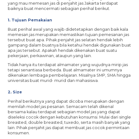
yang mau memesan jas di penjahit jas Jakarta terdapat
baiknya buat mencermati sebagian perihal berikut.
1. Tujuan Pemakaian
Buat perihal awal yang wajib didetetapkan dengan baik kala
memesan jas merupakan memastikan tujuan pemesanan jas
tersebut buat apa. Pihak penjahit jas selatan hendak lebih
gampang dalam buatnya bila ketahui hendak digunakan buat
apa jas tersebut. Apakah hendak dikenakan buat suatu
pekerjaan, perkawinan, ataupun yang lain.
Tidak hanya itu terdapat almamater yang wujudnya mirip jas
tetapi senantiasa berbeda. Buat almamater ini umumnya
dikenakan lembaga pembelajaran. Misalnya SMP, SMA hingga
universitas buat murid- murid dan mahasiswa.
2. Size
Perihal berikutnya yang dapat dicoba merupakan dengan
memilah model jas pesanan. Semacam telah dikenal
bersama kalau terdapat sebagian model jas yang dapat
diseleksi cocok dengan kebutuhan konsumsi. Mulai dari single
breasted, double breasted, tuxedo, serta masih banyak yang
lain. Pihak penjahit jas dapat membuat jas cocok permintaan
konsumen.