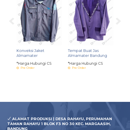
amater
Konveksi Jaket
Tempat Buat Jas
Konve
Almamater
Almamater Bandung
S
*Harg
Pre 
*Harga Hubungi CS
*Harga Hubungi CS
Pre Order
Pre Order
ALAMAT PRODUKSI | DESA RAHAYU, PERUMAHAN
TAMAN RAHAYU 1 BLOK F3 NO 30 KEC. MARGAASIH,
BANDUNG