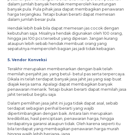
dalam jumlah banyak hendak memperoleh keuntungan
banyak pula. Pula pihak jasa dapat membagikan penawaran
harga terjangkau. Tetapi bukan berarti dapat memesan
dalam jumlah besar pula.
Hendak lebih baik bila dapat memesan jas cocok dengan
kebutuhan saja. Misalnya hendak digunakan oleh 100 orang,
hingga jas 100 pcs tersebut yang dipesan. Jangan kurang
ataupun lebih sebab hendak membuat orang yang
sepatutnya memperoleh bagian jas jadi tidak kebagian.
5. Vendor Konveksi
Terakhir merupakan membenarkan dengan baik telah
memilah penjahit jas yang betul- betul pas serta terpercaya.
Dikala ini telah terdapat banyak jasa jahit jas yang siap buat
diajak kerja sama. Apalagi dapat membagikan banyak
penawaran menarik. Tetapi bukan berarti dapat memilah jasa
jahit tersebut begitu saja.
Dalam pemilihan jasa jahit ini juga tidak dapat asal, sebab
terdapat sebagian perihal berarti yang wajib
dipertimbangkan dengan baik. Antara lain merupakan
kredibilitas, hasil penciptaan, penawaran harga, hingga
terdapatnya garansi ataupun tidak. Oleh karena seperti itu
bila terdapat yang membagikan penawaran harga murah
hingga wajib lebih berjaga- jaga.