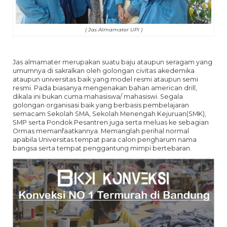
( Jas Almamater UPI )
Jas almamater merupakan suatu baju ataupun seragam yang
umumnya di sakralkan oleh golongan civitas akedemika
ataupun universitas baik yang model resmi ataupun semi
resmi. Pada biasanya mengenakan bahan american drill,
dikala ini bukan cuma mahasiswa/ mahasiswi. Segala
golongan organisasi baik yang berbasis pembelajaran
semacam Sekolah SMA, Sekolah Menengah Kejuruan(SMK),
SMP serta Pondok Pesantren juga serta meluas ke sebagian
Ormas memanfaatkannya. Memanglah perihal normal
apabila Universitas tempat para calon pengharum nama
bangsa serta tempat penggantung mimpi bertebaran.