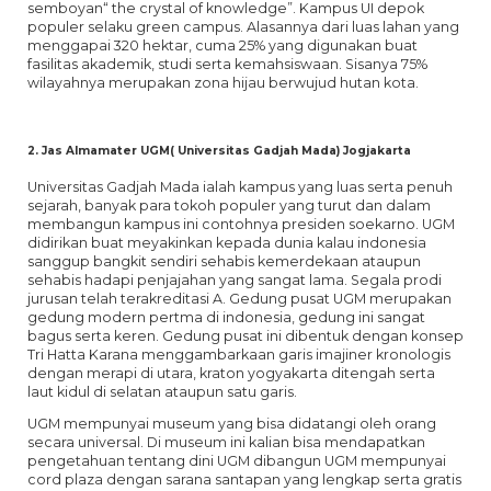
semboyan“ the crystal of knowledge”. Kampus UI depok
populer selaku green campus. Alasannya dari luas lahan yang
menggapai 320 hektar, cuma 25% yang digunakan buat
fasilitas akademik, studi serta kemahsiswaan. Sisanya 75%
wilayahnya merupakan zona hijau berwujud hutan kota.
2. Jas Almamater UGM( Universitas Gadjah Mada) Jogjakarta
Universitas Gadjah Mada ialah kampus yang luas serta penuh
sejarah, banyak para tokoh populer yang turut dan dalam
membangun kampus ini contohnya presiden soekarno. UGM
didirikan buat meyakinkan kepada dunia kalau indonesia
sanggup bangkit sendiri sehabis kemerdekaan ataupun
sehabis hadapi penjajahan yang sangat lama. Segala prodi
jurusan telah terakreditasi A. Gedung pusat UGM merupakan
gedung modern pertma di indonesia, gedung ini sangat
bagus serta keren. Gedung pusat ini dibentuk dengan konsep
Tri Hatta Karana menggambarkaan garis imajiner kronologis
dengan merapi di utara, kraton yogyakarta ditengah serta
laut kidul di selatan ataupun satu garis.
UGM mempunyai museum yang bisa didatangi oleh orang
secara universal. Di museum ini kalian bisa mendapatkan
pengetahuan tentang dini UGM dibangun UGM mempunyai
cord plaza dengan sarana santapan yang lengkap serta gratis