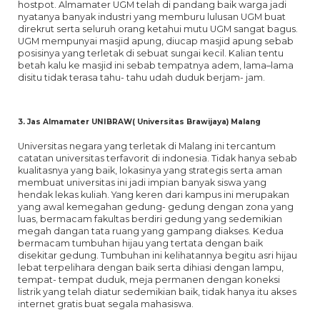
hostpot. Almamater UGM telah di pandang baik warga jadi
nyatanya banyak industri yang memburu lulusan UGM buat
direkrut serta seluruh orang ketahui mutu UGM sangat bagus.
UGM mempunyai masjid apung, diucap masjid apung sebab
posisinya yang terletak di sebuat sungai kecil. Kalian tentu
betah kalu ke masjid ini sebab tempatnya adem, lama–lama
disitu tidak terasa tahu- tahu udah duduk berjam- jam.
3. Jas Almamater UNIBRAW( Universitas Brawijaya) Malang
Universitas negara yang terletak di Malang ini tercantum
catatan universitas terfavorit di indonesia. Tidak hanya sebab
kualitasnya yang baik, lokasinya yang strategis serta aman
membuat universitas ini jadi impian banyak siswa yang
hendak lekas kuliah. Yang keren dari kampus ini merupakan
yang awal kemegahan gedung- gedung dengan zona yang
luas, bermacam fakultas berdiri gedung yang sedemikian
megah dangan tata ruang yang gampang diakses. Kedua
bermacam tumbuhan hijau yang tertata dengan baik
disekitar gedung. Tumbuhan ini kelihatannya begitu asri hijau
lebat terpelihara dengan baik serta dihiasi dengan lampu,
tempat- tempat duduk, meja permanen dengan koneksi
listrik yang telah diatur sedemikian baik, tidak hanya itu akses
internet gratis buat segala mahasiswa.