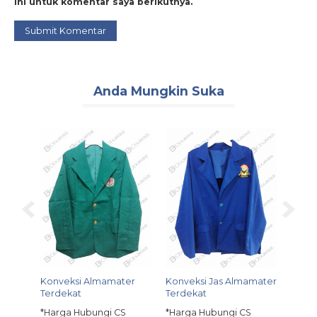
ini untuk komentar saya berikutnya.
Anda Mungkin Suka
opuler
er
Konveksi Almamater
Konveksi Jas Almamater
Konve
Terdekat
Terdekat
S
*Harg
Pre 
*Harga Hubungi CS
*Harga Hubungi CS