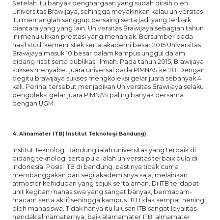
Setelah itu banyak penghargaan yang sudah diraih oleh
Universitas Brawijaya, sehingga meyakinkan kalau universitas
itu memanglah sanggup bersaing serta jadi yang terbaik
diantara yang yang lain. Universitas Brawijaya sebagian tahun
ini menujukkan prestasi yang menanjak. Bersumber pada
hasil studi kemenristek serta akademi besar 2015 Universitas
Brawijaya masuk 10 besar dalam kampus unggul dalam
bidang riset serta publikasi ilmiah. Pada tahun 2015, Brawijaya
sukses menyabet juara universal pada PIMNAS ke 28. Dengan
begitu brawijaya sukses mengkoleksi gelar juara sebanyak 4
kali. Perihal tersebut menjadikan Universitas Brawijaya selaku
pengoleksi gelar juara PIMNAS paling banyak bersama
dengan UGM.
4. Almamater ITB( Institut Teknologi Bandung)
Institut Teknologi Bandung ialah universitas yang terbaik di
bidang teknologi serta pula ialah universitas terbaik pula di
indonesia. Posisi ITB di bandung, pastinya tidak cuma
membanggakan dari segi akademisnya saja, melainkan
atmosfer kehidupan yang sejuk serta aman. Di ITB terdapat
unit kegitan mahasiswa yang sangat banyak, bermacam-
macam serta aktif sehingga kampus ITB tidak sempat hening
oleh mahasiswa. Tidak hanya itu lulusan ITB sangat loyalitas
hendak almamaternya, baik alamamater ITB, almamater