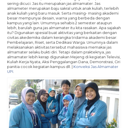
sering dicuci. Jas itu merupakan jas almamater. Jas
almameter merupakan baju sakral untuk anak kuliah, terlebih
anak kuliah yang baru masuk. Serta masing- masing akademi
besar mempunyai desain, warna yang berbeda dengan
kampus yang lain. Umumnya sehabis 2 semester ataupun
lebih, barulah guna jas almamater itu kita rasakan. Apa sajakah
itu? Digunakan spesial buat aktivitas yang berkaitan dengan
civitas akedemika dalam kerangka tridarma akademi besar:
Pembelajaran, Riset, serta Dedikasi Warga. Umumnya dalam
melaksanakan aktivitas tersebut mahasiswa memakai jas
almamater selaku bukti diri. Tetapi dalam prakteknya, jas
almamater lebih kerap digunakan Mejeng di kegiatan Televisi,
Kuliah Kerja Nyata, Aksi Penggalangan Dana, Demonstrasi, Ciri
panitia cocok kegiatan kampus dll. |
Konveksi Jas Almamater
UPI
.