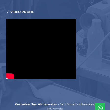
VIDEO PROFIL
Konveksi Jas Almamater
- No 1 Murah di Bandung
BKK Konveksi