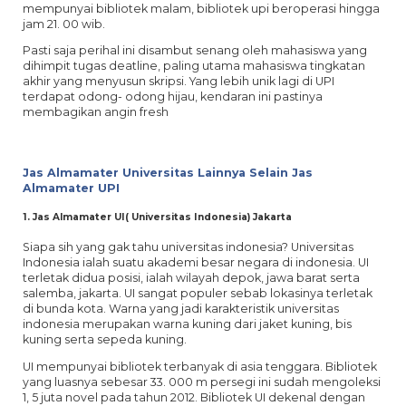
mempunyai bibliotek malam, bibliotek upi beroperasi hingga
jam 21. 00 wib.
Pasti saja perihal ini disambut senang oleh mahasiswa yang
dihimpit tugas deatline, paling utama mahasiswa tingkatan
akhir yang menyusun skripsi. Yang lebih unik lagi di UPI
terdapat odong- odong hijau, kendaran ini pastinya
membagikan angin fresh
Jas Almamater Universitas Lainnya Selain Jas
Almamater UPI
1. Jas Almamater UI( Universitas Indonesia) Jakarta
Siapa sih yang gak tahu universitas indonesia? Universitas
Indonesia ialah suatu akademi besar negara di indonesia. UI
terletak didua posisi, ialah wilayah depok, jawa barat serta
salemba, jakarta. UI sangat populer sebab lokasinya terletak
di bunda kota. Warna yang jadi karakteristik universitas
indonesia merupakan warna kuning dari jaket kuning, bis
kuning serta sepeda kuning.
UI mempunyai bibliotek terbanyak di asia tenggara. Bibliotek
yang luasnya sebesar 33. 000 m persegi ini sudah mengoleksi
1, 5 juta novel pada tahun 2012. Bibliotek UI dekenal dengan