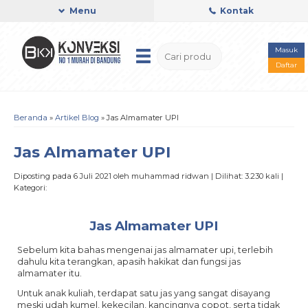
Menu
Kontak
Masuk
Daftar
Beranda
»
Artikel Blog
» Jas Almamater UPI
Jas Almamater UPI
Diposting pada 6 Juli 2021 oleh muhammad ridwan | Dilihat: 3.230 kali |
Kategori:
Jas Almamater UPI
Sebelum kita bahas mengenai jas almamater upi, terlebih
dahulu kita terangkan, apasih hakikat dan fungsi jas
almamater itu.
Untuk anak kuliah, terdapat satu jas yang sangat disayang
meski udah kumel, kekecilan, kancingnya copot, serta tidak