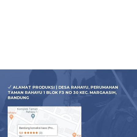
er
Tempa
Alma
S
*Harg
Pre 
ALAMAT PRODUKSI | DESA RAHAYU, PERUMAHAN
TAMAN RAHAYU 1 BLOK F3 NO 30 KEC. MARGAASIH,
BANDUNG