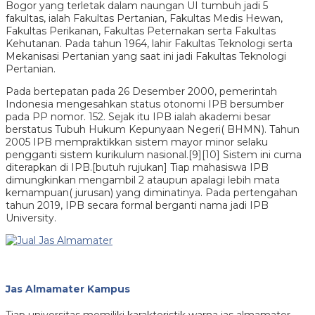
Bogor yang terletak dalam naungan UI tumbuh jadi 5
fakultas, ialah Fakultas Pertanian, Fakultas Medis Hewan,
Fakultas Perikanan, Fakultas Peternakan serta Fakultas
Kehutanan. Pada tahun 1964, lahir Fakultas Teknologi serta
Mekanisasi Pertanian yang saat ini jadi Fakultas Teknologi
Pertanian.
Pada bertepatan pada 26 Desember 2000, pemerintah
Indonesia mengesahkan status otonomi IPB bersumber
pada PP nomor. 152. Sejak itu IPB ialah akademi besar
berstatus Tubuh Hukum Kepunyaan Negeri( BHMN). Tahun
2005 IPB mempraktikkan sistem mayor minor selaku
pengganti sistem kurikulum nasional.[9][10] Sistem ini cuma
diterapkan di IPB.[butuh rujukan] Tiap mahasiswa IPB
dimungkinkan mengambil 2 ataupun apalagi lebih mata
kemampuan( jurusan) yang diminatinya. Pada pertengahan
tahun 2019, IPB secara formal berganti nama jadi IPB
University.
Jas Almamater Kampus
Tiap universitas memiliki karakteristik warna jas almamater