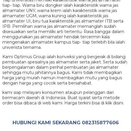
tiap- tiap. Warna biru dongker ialah karakteristik warna jas
almamater UNY, warna krem ialah karakteristik warna jas
almamater UGM, warna kuning ialah karakteristik jas
almamater UI, biru tua karakteristik jas almamater ITB serta
IPB. Pemilihan warna jas almamater memanglah sudah
disesuaikan serta memiliki arti tertentu. Rasa bangga dalam
menggunakan jas almamater hendak tercermin kala
mengenakan almamater kampus tiap- tiap terlebih bila ialah
univerista ternama.
Kami Optimus Group ialah konveksi yang bergerak di bidang
pembuatan spesialnya jas almamater serta jaket. Serta sudah
berpengalaman dalam perihal pembuatan jas almamater
sehingga mutu jahitannya bagus. Kami tidak membagikan
harga yang murah namun membagikan mutu yang bagus
dengan harga yang cocok serta bersahabat.
kami siap melayani konsumen ataupun pelanggan dari
bermacam daerah di Indonesia. Buat syarat serta metode
order bisa dibaca di web kami. Harga terkini bisa di klik disini.
HUBUNGI KAMI SEKARANG
082315877606