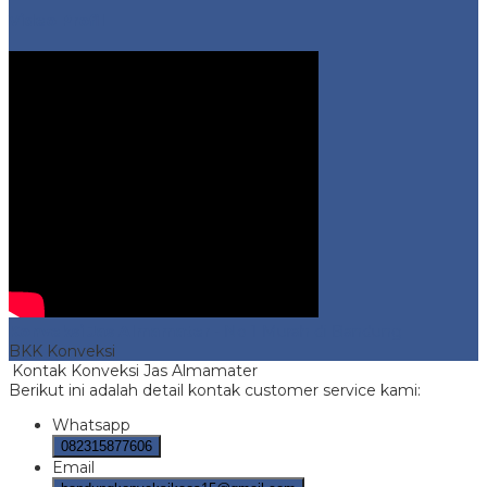
Video Profil
Konveksi Jas Almamater
- No 1 Murah di Bandung
BKK Konveksi
Kontak Konveksi Jas Almamater
Berikut ini adalah detail kontak customer service kami:
Whatsapp
082315877606
Email