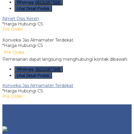
Whatsapp
082315877606
Lihat Detail Produk
Almet Osis Keren
*Harga Hubungi CS
Pre Order
Konveksi Jas Almamater Terdekat
*Harga Hubungi CS
Pre Order
Pemesanan dapat langsung menghubungi kontak dibawah:
Whatsapp
082315877606
Lihat Detail Produk
Konveksi Jas Almamater Terdekat
*Harga Hubungi CS
Pre Order
ALAMAT PRODUKSI | DESA RAHAYU, PERUMAHAN
TAMAN RAHAYU 1 BLOK F3 NO 30 KEC. MARGAASIH,
BANDUNG