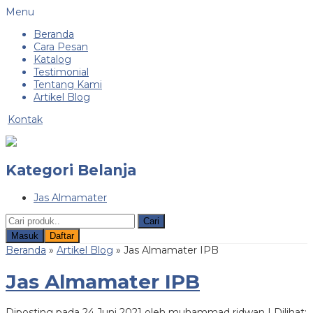
Menu
Beranda
Cara Pesan
Katalog
Testimonial
Tentang Kami
Artikel Blog
Kontak
Kategori Belanja
Jas Almamater
Cari
Masuk
Daftar
Beranda
»
Artikel Blog
» Jas Almamater IPB
Jas Almamater IPB
Diposting pada 24 Juni 2021 oleh muhammad ridwan | Dilihat: