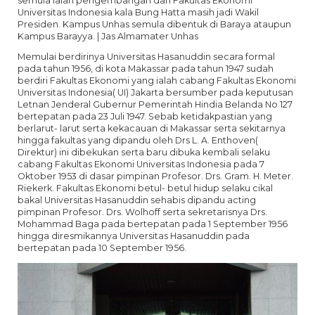
semula ialah pengembangan dari Fakultas Ekonomi
Universitas Indonesia kala Bung Hatta masih jadi Wakil
Presiden. Kampus Unhas semula dibentuk di Baraya ataupun
Kampus Barayya. | Jas Almamater Unhas
Memulai berdirinya Universitas Hasanuddin secara formal
pada tahun 1956, di kota Makassar pada tahun 1947 sudah
berdiri Fakultas Ekonomi yang ialah cabang Fakultas Ekonomi
Universitas Indonesia( UI) Jakarta bersumber pada keputusan
Letnan Jenderal Gubernur Pemerintah Hindia Belanda No 127
bertepatan pada 23 Juli 1947. Sebab ketidakpastian yang
berlarut- larut serta kekacauan di Makassar serta sekitarnya
hingga fakultas yang dipandu oleh Drs L. A. Enthoven(
Direktur) ini dibekukan serta baru dibuka kembali selaku
cabang Fakultas Ekonomi Universitas Indonesia pada 7
Oktober 1953 di dasar pimpinan Profesor. Drs. Gram. H. Meter.
Riekerk. Fakultas Ekonomi betul- betul hidup selaku cikal
bakal Universitas Hasanuddin sehabis dipandu acting
pimpinan Profesor. Drs. Wolhoff serta sekretarisnya Drs.
Mohammad Baga pada bertepatan pada 1 September 1956
hingga diresmikannya Universitas Hasanuddin pada
bertepatan pada 10 September 1956.