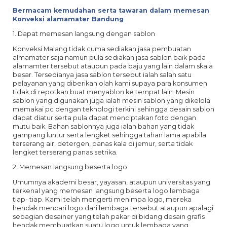
Bermacam kemudahan serta tawaran dalam memesan
Konveksi alamamater Bandung
1. Dapat memesan langsung dengan sablon
Konveksi Malang tidak cuma sediakan jasa pembuatan
almamater saja namun pula sediakan jasa sablon baik pada
alamamter tersebut ataupun pada baju yang lain dalam skala
besar. Tersedianya jasa sablon tersebut ialah salah satu
pelayanan yang diberikan olah kami supaya para konsumen
tidak di repotkan buat menyablon ke tempat lain. Mesin
sablon yang digunakan juga ialah mesin sablon yang dikelola
memakai pc dengan teknologi terkini sehingga desain sablon
dapat diatur serta pula dapat menciptakan foto dengan
mutu baik. Bahan sablonnya juga ialah bahan yang tidak
gampang luntur serta lengket sehingga tahan lama apabila
terserang air, detergen, panas kala di jemur, serta tidak
lengket terserang panas setrika.
2. Memesan langsung beserta logo
Umumnya akademi besar, yayasan, ataupun universitas yang
terkenal yang memesan langsung beserta logo lembaga
tiap- tiap. Kami telah mengerti menimpa logo, mereka
hendak mencari logo dari lembaga tersebut ataupun apalagi
sebagian desainer yang telah pakar di bidang desain grafis
hendak membuatkan suatu logo untuk lembaga yang