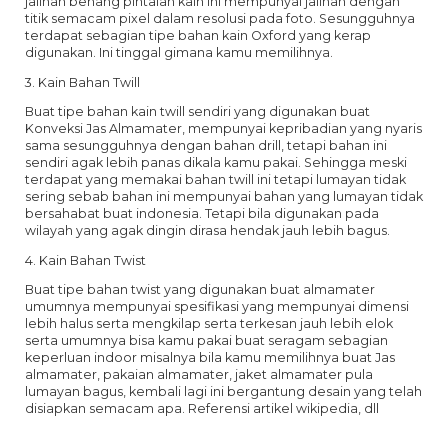
jalinan benang pintalan kain ini mempunyai jalinan dengan
titik semacam pixel dalam resolusi pada foto. Sesungguhnya
terdapat sebagian tipe bahan kain Oxford yang kerap
digunakan. Ini tinggal gimana kamu memilihnya.
3. Kain Bahan Twill
Buat tipe bahan kain twill sendiri yang digunakan buat
Konveksi Jas Almamater, mempunyai kepribadian yang nyaris
sama sesungguhnya dengan bahan drill, tetapi bahan ini
sendiri agak lebih panas dikala kamu pakai. Sehingga meski
terdapat yang memakai bahan twill ini tetapi lumayan tidak
sering sebab bahan ini mempunyai bahan yang lumayan tidak
bersahabat buat indonesia. Tetapi bila digunakan pada
wilayah yang agak dingin dirasa hendak jauh lebih bagus.
4. Kain Bahan Twist
Buat tipe bahan twist yang digunakan buat almamater
umumnya mempunyai spesifikasi yang mempunyai dimensi
lebih halus serta mengkilap serta terkesan jauh lebih elok
serta umumnya bisa kamu pakai buat seragam sebagian
keperluan indoor misalnya bila kamu memilihnya buat Jas
almamater, pakaian almamater, jaket almamater pula
lumayan bagus, kembali lagi ini bergantung desain yang telah
disiapkan semacam apa. Referensi artikel wikipedia, dll