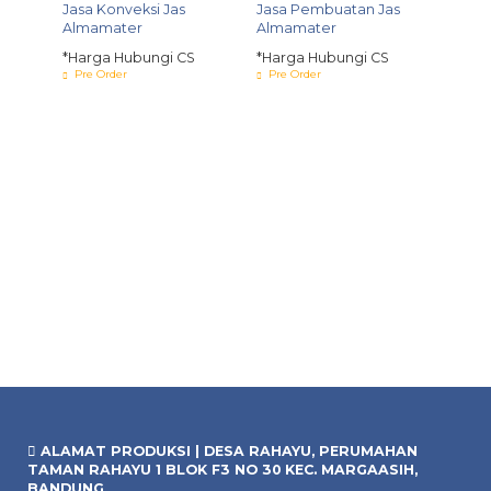
er
Jasa Konveksi Jas
Jasa Pembuatan Jas
Almamater
Almamater
S
*Harga Hubungi CS
*Harga Hubungi CS
Pre Order
Pre Order
Konv
Terde
*Harg
Pre O
ALAMAT PRODUKSI | DESA RAHAYU, PERUMAHAN
TAMAN RAHAYU 1 BLOK F3 NO 30 KEC. MARGAASIH,
BANDUNG