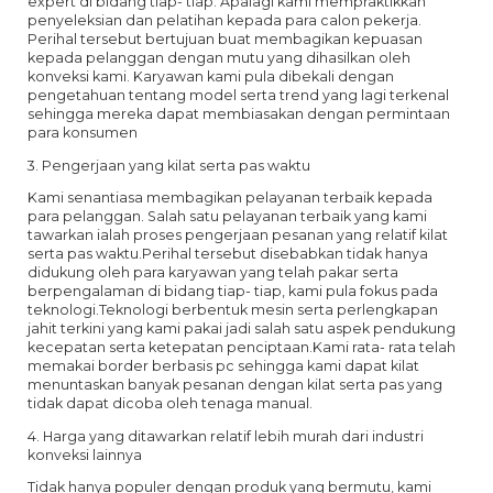
expert di bidang tiap- tiap. Apalagi kami mempraktikkan
penyeleksian dan pelatihan kepada para calon pekerja.
Perihal tersebut bertujuan buat membagikan kepuasan
kepada pelanggan dengan mutu yang dihasilkan oleh
konveksi kami. Karyawan kami pula dibekali dengan
pengetahuan tentang model serta trend yang lagi terkenal
sehingga mereka dapat membiasakan dengan permintaan
para konsumen
3. Pengerjaan yang kilat serta pas waktu
Kami senantiasa membagikan pelayanan terbaik kepada
para pelanggan. Salah satu pelayanan terbaik yang kami
tawarkan ialah proses pengerjaan pesanan yang relatif kilat
serta pas waktu.Perihal tersebut disebabkan tidak hanya
didukung oleh para karyawan yang telah pakar serta
berpengalaman di bidang tiap- tiap, kami pula fokus pada
teknologi.Teknologi berbentuk mesin serta perlengkapan
jahit terkini yang kami pakai jadi salah satu aspek pendukung
kecepatan serta ketepatan penciptaan.Kami rata- rata telah
memakai border berbasis pc sehingga kami dapat kilat
menuntaskan banyak pesanan dengan kilat serta pas yang
tidak dapat dicoba oleh tenaga manual.
4. Harga yang ditawarkan relatif lebih murah dari industri
konveksi lainnya
Tidak hanya populer dengan produk yang bermutu, kami