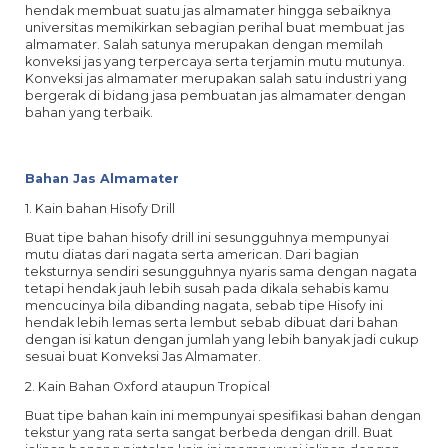
hendak membuat suatu jas almamater hingga sebaiknya
universitas memikirkan sebagian perihal buat membuat jas
almamater. Salah satunya merupakan dengan memilah
konveksi jas yang terpercaya serta terjamin mutu mutunya.
Konveksi jas almamater merupakan salah satu industri yang
bergerak di bidang jasa pembuatan jas almamater dengan
bahan yang terbaik.
Bahan Jas Almamater
1. Kain bahan Hisofy Drill
Buat tipe bahan hisofy drill ini sesungguhnya mempunyai
mutu diatas dari nagata serta american. Dari bagian
teksturnya sendiri sesungguhnya nyaris sama dengan nagata
tetapi hendak jauh lebih susah pada dikala sehabis kamu
mencucinya bila dibanding nagata, sebab tipe Hisofy ini
hendak lebih lemas serta lembut sebab dibuat dari bahan
dengan isi katun dengan jumlah yang lebih banyak jadi cukup
sesuai buat Konveksi Jas Almamater.
2. Kain Bahan Oxford ataupun Tropical
Buat tipe bahan kain ini mempunyai spesifikasi bahan dengan
tekstur yang rata serta sangat berbeda dengan drill. Buat