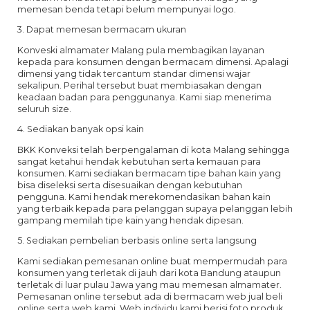
memesan benda tetapi belum mempunyai logo.
3. Dapat memesan bermacam ukuran
Konveski almamater Malang pula membagikan layanan
kepada para konsumen dengan bermacam dimensi. Apalagi
dimensi yang tidak tercantum standar dimensi wajar
sekalipun. Perihal tersebut buat membiasakan dengan
keadaan badan para penggunanya. Kami siap menerima
seluruh size.
4. Sediakan banyak opsi kain
BKK Konveksi telah berpengalaman di kota Malang sehingga
sangat ketahui hendak kebutuhan serta kemauan para
konsumen. Kami sediakan bermacam tipe bahan kain yang
bisa diseleksi serta disesuaikan dengan kebutuhan
pengguna. Kami hendak merekomendasikan bahan kain
yang terbaik kepada para pelanggan supaya pelanggan lebih
gampang memilah tipe kain yang hendak dipesan.
5. Sediakan pembelian berbasis online serta langsung
Kami sediakan pemesanan online buat mempermudah para
konsumen yang terletak di jauh dari kota Bandung ataupun
terletak di luar pulau Jawa yang mau memesan almamater.
Pemesanan online tersebut ada di bermacam web jual beli
online serta web kami. Web individu kami berisi foto produk,