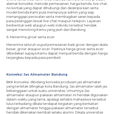
alamat konveksi, metode pemesanan, harga benda, live chat,
no kontak yang dapat dihubungi dan deskripsi kain serta
model benda.Kami pula mempunyai admin yang siap
menanggapi persoalan serta membagikan saran kepada
para pelanggan lewat live chat maupun telepon. Layanan
berbentuk web ataupun web individu tersebut hendak
sangat menolong Kamu yang jauh dari Bandung.
6. Menerima grosir serta ecer
Menerima seluruh wujud pemesanan baik grosir dengan skala
besar, grosir ataupun ecer. Pastinya harga grosir serta ecer
dibedakan supaya Kamu dapat menjual benda dengan harga
terjangkau kepada para pembeli.
Konveksi Jas Almamater Bandung
BKK Konveksi dibidang konveksi produsen jas almamater
yang terletak dilingkup kota Bandung. Jas almamater ialah jas
kebanggaan untuk suatu universitas. Umumnya Jas
almamater ataupun pakaian almamater ini hendak digunakan
dalam waktu yang lama, apalagi sehabis mahasiswa tersebut
lulus terkadang dikala terdapat kegiatan yang berkaitan
dengan almamater hingga pakaian almamater tersebut
hendak dikenakan kembali selaku alumni. Dikala universitas