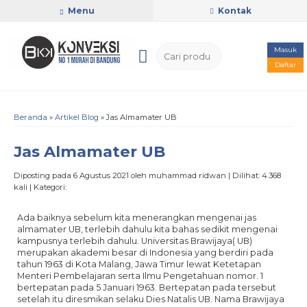
Menu
Kontak
Masuk
Daftar
Beranda
»
Artikel Blog
» Jas Almamater UB
Jas Almamater UB
Diposting pada 6 Agustus 2021 oleh muhammad ridwan | Dilihat: 4.368
kali | Kategori:
Ada baiknya sebelum kita menerangkan mengenai jas
almamater UB, terlebih dahulu kita bahas sedikit mengenai
kampusnya terlebih dahulu. Universitas Brawijaya( UB)
merupakan akademi besar di Indonesia yang berdiri pada
tahun 1963 di Kota Malang, Jawa Timur lewat Ketetapan
Menteri Pembelajaran serta Ilmu Pengetahuan nomor. 1
bertepatan pada 5 Januari 1963. Bertepatan pada tersebut
setelah itu diresmikan selaku Dies Natalis UB. Nama Brawijaya