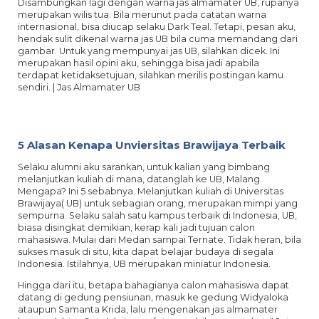
Disambungkan lagi dengan warna jas almamater UB, rupanya
merupakan wilis tua. Bila merunut pada catatan warna
internasional, bisa diucap selaku Dark Teal. Tetapi, pesan aku,
hendak sulit dikenal warna jas UB bila cuma memandang dari
gambar. Untuk yang mempunyai jas UB, silahkan dicek. Ini
merupakan hasil opini aku, sehingga bisa jadi apabila
terdapat ketidaksetujuan, silahkan merilis postingan kamu
sendiri. | Jas Almamater UB
5 Alasan Kenapa Unviersitas Brawijaya Terbaik
Selaku alumni aku sarankan, untuk kalian yang bimbang
melanjutkan kuliah di mana, datanglah ke UB, Malang.
Mengapa? Ini 5 sebabnya. Melanjutkan kuliah di Universitas
Brawijaya( UB) untuk sebagian orang, merupakan mimpi yang
sempurna. Selaku salah satu kampus terbaik di Indonesia, UB,
biasa disingkat demikian, kerap kali jadi tujuan calon
mahasiswa. Mulai dari Medan sampai Ternate. Tidak heran, bila
sukses masuk di situ, kita dapat belajar budaya di segala
Indonesia. Istilahnya, UB merupakan miniatur Indonesia.
Hingga dari itu, betapa bahagianya calon mahasiswa dapat
datang di gedung pensiunan, masuk ke gedung Widyaloka
ataupun Samanta Krida, lalu mengenakan jas almamater