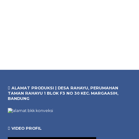
Jual 
*Harg
Pre O
ALAMAT PRODUKSI | DESA RAHAYU, PERUMAHAN
TAMAN RAHAYU 1 BLOK F3 NO 30 KEC. MARGAASIH,
BANDUNG
VIDEO PROFIL