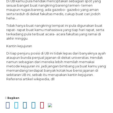
Di UB kamu pula hendak menciptakan sebagian spot yang
sesuai banget buat nangkring bareng temen- temen
maupun nugas bareng, ada gazebo- gazebo yang aman
serta teduh di dekat fakultas medis, cukup buat cari jodoh
hehe…
Tidak hanya buat nangkring tempat ini pula digunakan buat
rapat- rapat buat kamu mahasiswa yang tiap hari rapat, serta
terkadang pula terbuat acara- acara fakultas yang ramai di
akhir minggu.
Kantin kejujuran
Di tiap penjuru posisi di UB ini tidak lepas dari banyaknya ayah
ataupun bunda penjual jajanan di dekat universitas. Hendak
namun sebagian dari mereka lebih memilah memakai
metode kejujuran ini. jadi jangan bimbang ya buat kamu yang
memandang terdapat banyak kotak kue berisi jajanan di
sekitaran UB ini, sebab itu merupakan kantin kejujuran.
Referensi artikel wikipedia, dll
Bagikan