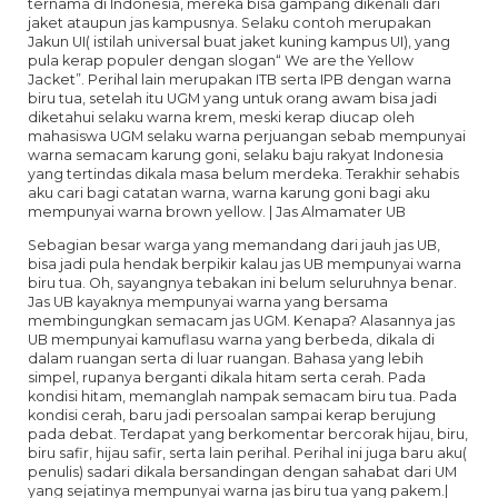
ternama di Indonesia, mereka bisa gampang dikenali dari
jaket ataupun jas kampusnya. Selaku contoh merupakan
Jakun UI( istilah universal buat jaket kuning kampus UI), yang
pula kerap populer dengan slogan“ We are the Yellow
Jacket”. Perihal lain merupakan ITB serta IPB dengan warna
biru tua, setelah itu UGM yang untuk orang awam bisa jadi
diketahui selaku warna krem, meski kerap diucap oleh
mahasiswa UGM selaku warna perjuangan sebab mempunyai
warna semacam karung goni, selaku baju rakyat Indonesia
yang tertindas dikala masa belum merdeka. Terakhir sehabis
aku cari bagi catatan warna, warna karung goni bagi aku
mempunyai warna brown yellow. | Jas Almamater UB
Sebagian besar warga yang memandang dari jauh jas UB,
bisa jadi pula hendak berpikir kalau jas UB mempunyai warna
biru tua. Oh, sayangnya tebakan ini belum seluruhnya benar.
Jas UB kayaknya mempunyai warna yang bersama
membingungkan semacam jas UGM. Kenapa? Alasannya jas
UB mempunyai kamuflasu warna yang berbeda, dikala di
dalam ruangan serta di luar ruangan. Bahasa yang lebih
simpel, rupanya berganti dikala hitam serta cerah. Pada
kondisi hitam, memanglah nampak semacam biru tua. Pada
kondisi cerah, baru jadi persoalan sampai kerap berujung
pada debat. Terdapat yang berkomentar bercorak hijau, biru,
biru safir, hijau safir, serta lain perihal. Perihal ini juga baru aku(
penulis) sadari dikala bersandingan dengan sahabat dari UM
yang sejatinya mempunyai warna jas biru tua yang pakem.|