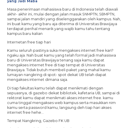
yang Jadi Maba
Masa penerimaan mahasiswa baru di Indonesia telah diawali
akhir- akhir ini, mulai dengan jalan masuk SNMPTN, SBMPTN,
sampai jalan mandiri yang diselenggarakan oleh kampus. Nah,
ini buat kamu yang baru aja diterima di Universitas Brawijaya
terdapat perihal menarik yang wajib kamu tahu tentang
kampus baru kalian
Internetan free tiap hari
Kamu seluruh pastinya suka mengakses internet free kan?
ngaku aja. Nah buat kamu yang telah formal jadi mahasiswa
baru di Universitas Brawijaya tenang saja kamu dapat
mengakses internet free di tiap tempat di Universitas
Brawijaya. Tidak butuh membeli paket yang mahal kamu
lumayan nangkring di spot- spot dekat UB telah dapat
mengakses internet dimana saja.
Di tiap fakultas kamu telah dapat menikmati dengan
sepuasnya, di gazebo dekat bibliotek, kafetaria UB, sampai di
rektorat kamu dapat menikmati akses internet free. kamu
cuma tinggal mengakses web kampus serta masukkan nim
kamu serta password kamu, langsung deh tiap hari akses
internet free hehe…
Tempat Nangkring, Gazebo FK UB