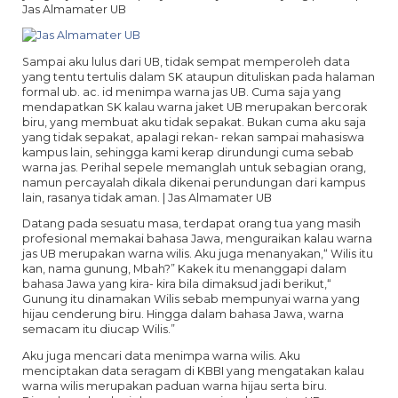
Jas Almamater UB
Sampai aku lulus dari UB, tidak sempat memperoleh data
yang tentu tertulis dalam SK ataupun dituliskan pada halaman
formal ub. ac. id menimpa warna jas UB. Cuma saja yang
mendapatkan SK kalau warna jaket UB merupakan bercorak
biru, yang membuat aku tidak sepakat. Bukan cuma aku saja
yang tidak sepakat, apalagi rekan- rekan sampai mahasiswa
kampus lain, sehingga kami kerap dirundungi cuma sebab
warna jas. Perihal sepele memanglah untuk sebagian orang,
namun percayalah dikala dikenai perundungan dari kampus
lain, rasanya tidak aman. | Jas Almamater UB
Datang pada sesuatu masa, terdapat orang tua yang masih
profesional memakai bahasa Jawa, menguraikan kalau warna
jas UB merupakan warna wilis. Aku juga menanyakan,“ Wilis itu
kan, nama gunung, Mbah?” Kakek itu menanggapi dalam
bahasa Jawa yang kira- kira bila dimaksud jadi berikut,“
Gunung itu dinamakan Wilis sebab mempunyai warna yang
hijau cenderung biru. Hingga dalam bahasa Jawa, warna
semacam itu diucap Wilis.”
Aku juga mencari data menimpa warna wilis. Aku
menciptakan data seragam di KBBI yang mengatakan kalau
warna wilis merupakan paduan warna hijau serta biru.