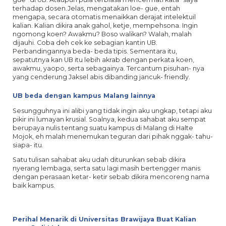
terhadap dosen.Jelas, mengatakan loe- gue, entah
mengapa, secara otomatis menaikkan derajat intelektuil
kalian. Kalian dikira anak gahol, ketje, mempehsona. Ingin
ngomong koen? Awakmu? Boso walikan? Walah, malah
dijauhi. Coba deh cek ke sebagian kantin UB.
Perbandingannya beda- beda tipis. Sementara itu,
sepatutnya kan UB itu lebih akrab dengan perkata koen,
awakmu, yaopo, serta sebagainya. Tercantum pisuhan- nya
yang cenderung Jaksel abis dibanding jancuk- friendly.
UB beda dengan kampus Malang lainnya
Sesungguhnya ini alibi yang tidak ingin aku ungkap, tetapi aku
pikir ini lumayan krusial. Soalnya, kedua sahabat aku sempat
berupaya nulis tentang suatu kampus di Malang di Halte
Mojok, eh malah menemukan teguran dari pihak nggak- tahu-
siapa- itu.
Satu tulisan sahabat aku udah diturunkan sebab dikira
nyerang lembaga, serta satu lagi masih bertengger manis
dengan perasaan ketar- ketir sebab dikira mencoreng nama
baik kampus.
Perihal Menarik di Universitas Brawijaya Buat Kalian