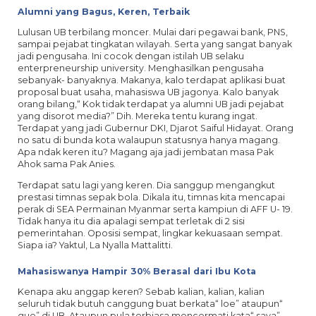
Alumni yang Bagus, Keren, Terbaik
Lulusan UB terbilang moncer. Mulai dari pegawai bank, PNS,
sampai pejabat tingkatan wilayah. Serta yang sangat banyak
jadi pengusaha. Ini cocok dengan istilah UB selaku
enterpreneurship university. Menghasilkan pengusaha
sebanyak- banyaknya. Makanya, kalo terdapat aplikasi buat
proposal buat usaha, mahasiswa UB jagonya. Kalo banyak
orang bilang,“ Kok tidak terdapat ya alumni UB jadi pejabat
yang disorot media?” Dih. Mereka tentu kurang ingat.
Terdapat yang jadi Gubernur DKI, Djarot Saiful Hidayat. Orang
no satu di bunda kota walaupun statusnya hanya magang.
Apa ndak keren itu? Magang aja jadi jembatan masa Pak
Ahok sama Pak Anies.
Terdapat satu lagi yang keren. Dia sanggup mengangkut
prestasi timnas sepak bola. Dikala itu, timnas kita mencapai
perak di SEA Permainan Myanmar serta kampiun di AFF U- 19.
Tidak hanya itu dia apalagi sempat terletak di 2 sisi
pemerintahan. Oposisi sempat, lingkar kekuasaan sempat.
Siapa ia? Yaktul, La Nyalla Mattalitti.
Mahasiswanya Hampir 30% Berasal dari Ibu Kota
Kenapa aku anggap keren? Sebab kalian, kalian, kalian
seluruh tidak butuh canggung buat berkata“ loe” ataupun“
gue” di UB. Ataupun pula terbiasa mencermati kata“ saya”