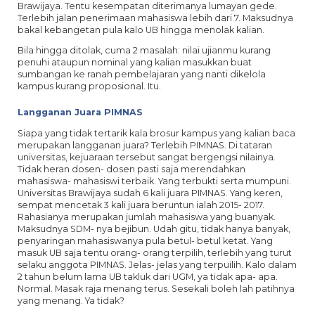
Brawijaya. Tentu kesempatan diterimanya lumayan gede.
Terlebih jalan penerimaan mahasiswa lebih dari 7. Maksudnya
bakal kebangetan pula kalo UB hingga menolak kalian.
Bila hingga ditolak, cuma 2 masalah: nilai ujianmu kurang
penuhi ataupun nominal yang kalian masukkan buat
sumbangan ke ranah pembelajaran yang nanti dikelola
kampus kurang proposional. Itu.
Langganan Juara PIMNAS
Siapa yang tidak tertarik kala brosur kampus yang kalian baca
merupakan langganan juara? Terlebih PIMNAS. Di tataran
universitas, kejuaraan tersebut sangat bergengsi nilainya.
Tidak heran dosen- dosen pasti saja merendahkan
mahasiswa- mahasiswi terbaik. Yang terbukti serta mumpuni.
Universitas Brawijaya sudah 6 kali juara PIMNAS. Yang keren,
sempat mencetak 3 kali juara beruntun ialah 2015- 2017.
Rahasianya merupakan jumlah mahasiswa yang buanyak.
Maksudnya SDM- nya bejibun. Udah gitu, tidak hanya banyak,
penyaringan mahasiswanya pula betul- betul ketat. Yang
masuk UB saja tentu orang- orang terpilih, terlebih yang turut
selaku anggota PIMNAS. Jelas- jelas yang terpuilih. Kalo dalam
2 tahun belum lama UB takluk dari UGM, ya tidak apa- apa.
Normal. Masak raja menang terus. Sesekali boleh lah patihnya
yang menang. Ya tidak?