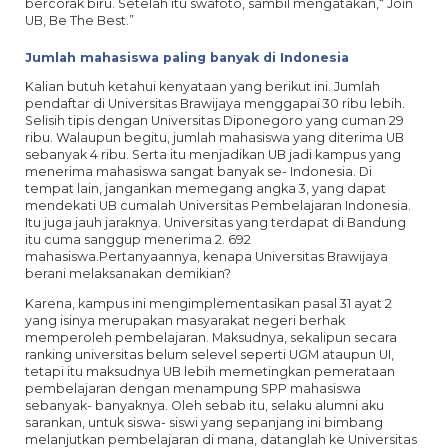
bercorak biru. Setelah itu swafoto, sambil mengatakan,“ Join
UB, Be The Best.”
Jumlah mahasiswa paling banyak di Indonesia
Kalian butuh ketahui kenyataan yang berikut ini. Jumlah
pendaftar di Universitas Brawijaya menggapai 30 ribu lebih.
Selisih tipis dengan Universitas Diponegoro yang cuman 29
ribu. Walaupun begitu, jumlah mahasiswa yang diterima UB
sebanyak 4 ribu. Serta itu menjadikan UB jadi kampus yang
menerima mahasiswa sangat banyak se- Indonesia. Di
tempat lain, jangankan memegang angka 3, yang dapat
mendekati UB cumalah Universitas Pembelajaran Indonesia.
Itu juga jauh jaraknya. Universitas yang terdapat di Bandung
itu cuma sanggup menerima 2. 692
mahasiswa.Pertanyaannya, kenapa Universitas Brawijaya
berani melaksanakan demikian?
Karena, kampus ini mengimplementasikan pasal 31 ayat 2
yang isinya merupakan masyarakat negeri berhak
memperoleh pembelajaran. Maksudnya, sekalipun secara
ranking universitas belum selevel seperti UGM ataupun UI,
tetapi itu maksudnya UB lebih memetingkan pemerataan
pembelajaran dengan menampung SPP mahasiswa
sebanyak- banyaknya. Oleh sebab itu, selaku alumni aku
sarankan, untuk siswa- siswi yang sepanjang ini bimbang
melanjutkan pembelajaran di mana, datanglah ke Universitas