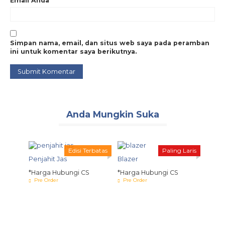
Email Anda
*
Simpan nama, email, dan situs web saya pada peramban
ini untuk komentar saya berikutnya.
Anda Mungkin Suka
Edisi Terbatas
Paling Laris
amater
Penjahit Jas
Blazer
*Harga Hubungi CS
*Harga Hubungi CS
S
Pre Order
Pre Order